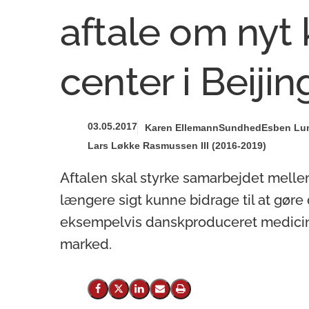
aftale om nyt 
center i Beijin
03.05.2017
Karen Ellemann
Sundhed
Esben Lu
Lars Løkke Rasmussen III (2016-2019)
Aftalen skal styrke samarbejdet melle
længere sigt kunne bidrage til at gøre
eksempelvis danskproduceret medicin 
marked.
Del på Facebook
Del på X (Twitter)
Del på LinkedIn
Send email
Print