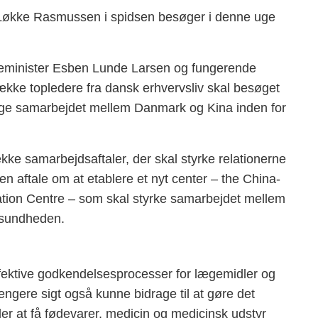
 Løkke Rasmussen i spidsen besøger i denne uge
eminister Esben Lunde Larsen og fungerende
ke topledere fra dansk erhvervsliv skal besøget
t øge samarbejdet mellem Danmark og Kina inden for
ke samarbejdsaftaler, der skal styrke relationerne
n aftale om at etablere et nyt center – the China-
ion Centre – som skal styrke samarbejdet mellem
kesundheden.
fektive godkendelsesprocesser for lægemidler og
ngere sigt også kunne bidrage til at gøre det
r at få fødevarer, medicin og medicinsk udstyr