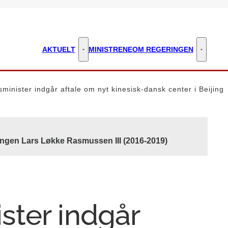
AKTUELT
MINISTRENE
OM REGERINGEN
Aktuelt - Flere links
Om regeri
inister indgår aftale om nyt kinesisk-dansk center i Beijing
ingen Lars Løkke Rasmussen III (2016-2019)
ter indgår