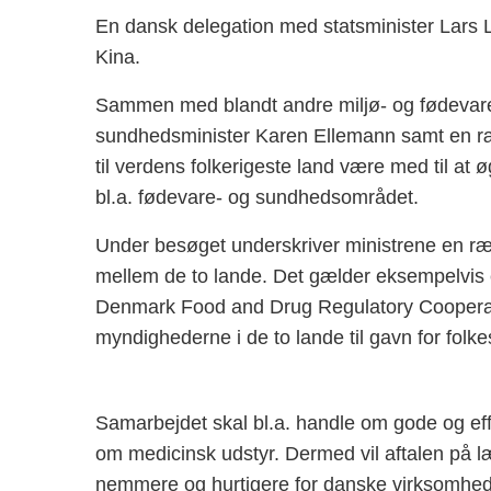
En dansk delegation med statsminister Lars
Kina.
Sammen med blandt andre miljø- og fødevar
sundhedsminister Karen Ellemann samt en ræk
til verdens folkerigeste land være med til a
bl.a. fødevare- og sundhedsområdet.
Under besøget underskriver ministrene en ræk
mellem de to lande. Det gælder eksempelvis e
Denmark Food and Drug Regulatory Cooperat
myndighederne i de to lande til gavn for fol
Samarbejdet skal bl.a. handle om gode og ef
om medicinsk udstyr. Dermed vil aftalen på læ
nemmere og hurtigere for danske virksomhede