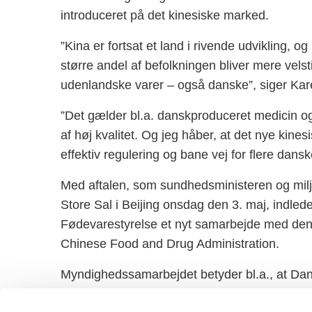
introduceret på det kinesiske marked.
”Kina er fortsat et land i rivende udvikling, og 
større andel af befolkningen bliver mere velst
udenlandske varer – også danske”, siger Kar
”Det gælder bl.a. danskproduceret medicin og 
af høj kvalitet. Og jeg håber, at det nye kin
effektiv regulering og bane vej for flere dansk
Med aftalen, som sundhedsministeren og miljø
Store Sal i Beijing onsdag den 3. maj, indl
Fødevarestyrelse et nyt samarbejde med de
Chinese Food and Drug Administration.
Myndighedssamarbejdet betyder bl.a., at Danm
viden og erfaringer inden for regulering af m