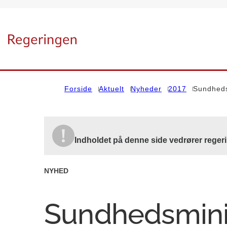
Gå til forsiden
Forside
Aktuelt
Nyheder
2017
Sundhedsm
Indholdet på denne side vedrører reger
NYHED
Sundhedsminis