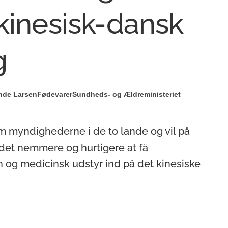
kinesisk-dansk
g
nde Larsen
Fødevarer
Sundheds- og Ældreministeriet
m myndighederne i de to lande og vil på
 det nemmere og hurtigere at få
og medicinsk udstyr ind på det kinesiske