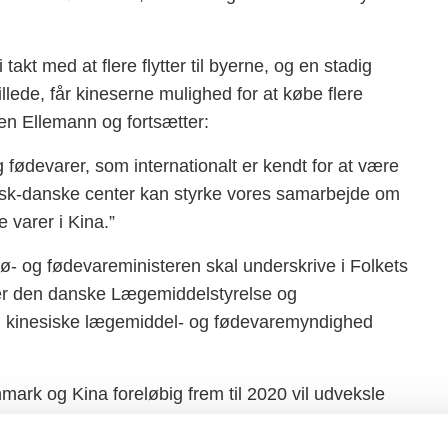
i takt med at flere flytter til byerne, og en stadig
illede, får kineserne mulighed for at købe flere
en Ellemann og fortsætter:
fødevarer, som internationalt er kendt for at være
esisk-danske center kan styrke vores samarbejde om
e varer i Kina.”
- og fødevareministeren skal underskrive i Folkets
eder den danske Lægemiddelstyrelse og
n kinesiske lægemiddel- og fødevaremyndighed
ark og Kina foreløbig frem til 2020 vil udveksle
edicin, medicinsk udstyr og fødevarer.