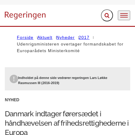
Fold søgefelt ud
Menu
Gå til forsiden
Forside
Aktuelt
Nyheder
2017
Udenrigsministeren overtager formandskabet for
Europarådets Ministerkomité
Indholdet på denne side vedrører regeringen Lars Løkke
Rasmussen III (2016-2019)
NYHED
Danmark indtager førersædet i
håndhævelsen af frihedsrettighederne i
Europa