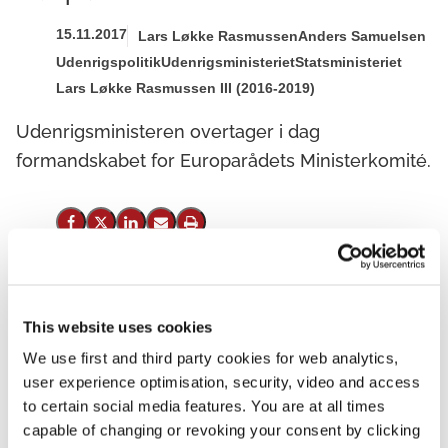
15.11.2017
Lars Løkke Rasmussen
Anders Samuelsen
Udenrigspolitik
Udenrigsministeriet
Statsministeriet
Lars Løkke Rasmussen III (2016-2019)
Udenrigsministeren overtager i dag
formandskabet for Europarådets Ministerkomité.
Del på Facebook
Del på X (Twitter)
Del på LinkedIn
Send email
Print
Udenrigsminister Anders Samuelsen overtager i dag på et
This website uses cookies
møde i Strasbourg formandskabet for Europarådets
We use first and third party cookies for web analytics,
Ministerkomité. Danmark vil frem til 18. maj 2018 lede
user experience optimisation, security, video and access
arbejdet i komitéen. Udenrigsministeren vil på mødet
to certain social media features. You are at all times
præsentere Danmarks formandskabsprogram og
capable of changing or revoking your consent by clicking
prioriteter. Mødet vil bl.a. have deltagelse af