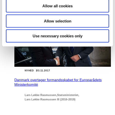
o
Allow all cookies
n
Relateret indhold
Allow selection
Use necessary cookies only
NYHED
03.11.2017
Danmark overtager formandsskabet for Europarådets
Ministerkomité
Lars Løkke Rasmussen
Statsministeriet
Lars Løkke Rasmussen III (2016-2019)