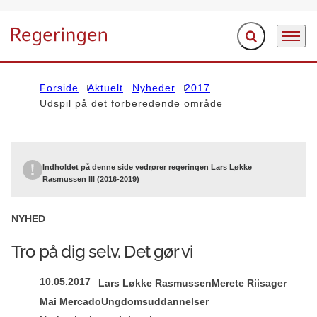
Fold søgefelt ud
Menu
Gå til forsiden
Forside
Aktuelt
Nyheder
2017
Udspil på det forberedende område
Indholdet på denne side vedrører regeringen Lars Løkke
Rasmussen III (2016-2019)
NYHED
Tro på dig selv. Det gør vi
10.05.2017
Lars Løkke Rasmussen
Merete Riisager
Mai Mercado
Ungdomsuddannelser