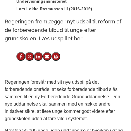
Undervisningsministeriet
Lars Løkke Rasmussen III (2016-2019)
Regeringen fremlægger nyt udspil til reform af
de forberedende tilbud til unge efter
grundskolen. Læs udspillet her.
Del på Facebook
Del på X (Twitter)
Del på LinkedIn
Send email
Print
Regeringen foreslår med sit nye udspil på det
forberedende område, at seks forberedende tilbud slås
sammen til én ny Forberedende Grunduddannelse. Den
nye uddannelse skal sammen med en række andre
initiativer sikre, at flere unge kommer godt videre efter
grundskolen uden at fare vild i systemet.
Næsten 50.000 unge uden uddannelse er hverken i gang