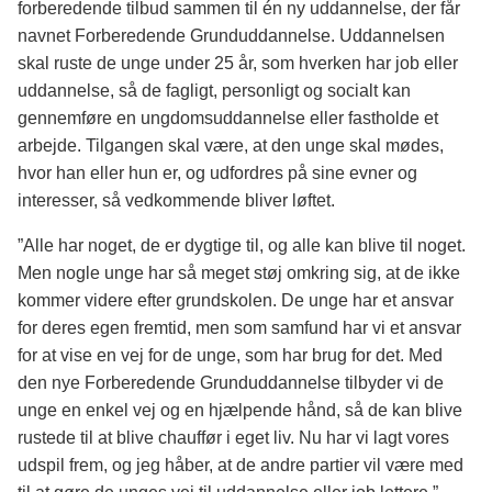
forberedende tilbud sammen til én ny uddannelse, der får
navnet Forberedende Grunduddannelse. Uddannelsen
skal ruste de unge under 25 år, som hverken har job eller
uddannelse, så de fagligt, personligt og socialt kan
gennemføre en ungdomsuddannelse eller fastholde et
arbejde. Tilgangen skal være, at den unge skal mødes,
hvor han eller hun er, og udfordres på sine evner og
interesser, så vedkommende bliver løftet.
”Alle har noget, de er dygtige til, og alle kan blive til noget.
Men nogle unge har så meget støj omkring sig, at de ikke
kommer videre efter grundskolen. De unge har et ansvar
for deres egen fremtid, men som samfund har vi et ansvar
for at vise en vej for de unge, som har brug for det. Med
den nye Forberedende Grunduddannelse tilbyder vi de
unge en enkel vej og en hjælpende hånd, så de kan blive
rustede til at blive chauffør i eget liv. Nu har vi lagt vores
udspil frem, og jeg håber, at de andre partier vil være med