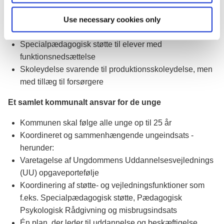
Markant kompetenceløft af lederne og lærere
Fokus på ledelsesopgaven
Use necessary cookies only
Undervisningen foregår i et inkluderende læringsmiljø
Specialpædagogisk støtte til elever med
funktionsnedsættelse
Skoleydelse svarende til produktionsskoleydelse, men
med tillæg til forsørgere
Et samlet kommunalt ansvar for de unge
Kommunen skal følge alle unge op til 25 år
Koordineret og sammenhængende ungeindsats -
herunder:
Varetagelse af Ungdommens Uddannelsesvejlednings
(UU) opgaveportefølje
Koordinering af støtte- og vejledningsfunktioner som
f.eks. Specialpædagogisk støtte, Pædagogisk
Psykologisk Rådgivning og misbrugsindsats
Én plan, der leder til uddannelse og beskæftigelse