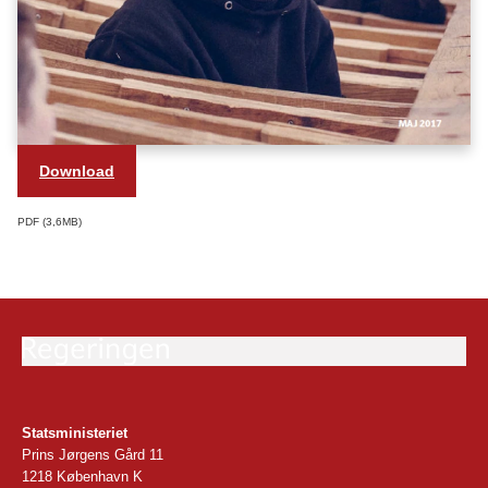
Download
PDF
3,6MB
Statsministeriet
Prins Jørgens Gård 11
1218 København K