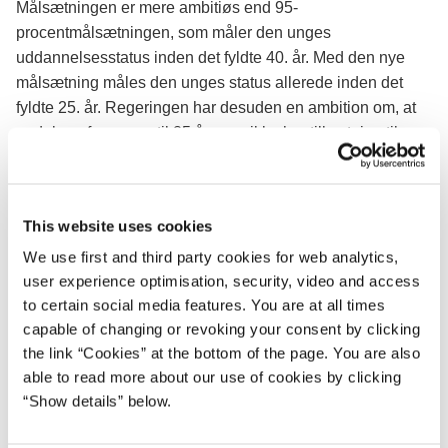
Målsætningen er mere ambitiøs end 95-
procentmålsætningen, som måler den unges
uddannelsesstatus inden det fyldte 40. år. Med den nye
målsætning måles den unges status allerede inden det
fyldte 25. år. Regeringen har desuden en ambition om, at
andelen af unge op til 25 år, som ikke har tilknytning til en
uddannelse eller arbejdsmarkedet, skal være halveret i
2030.
For at sikre, at de unge får den hjælp og støtte, de mangler,
This website uses cookies
skal de fortsat mødes af ansatte med stor faglighed, som
We use first and third party cookies for web analytics,
brænder for at hjælpe dem videre. Derfor foreslår
user experience optimisation, security, video and access
regeringen et markant kompetenceløft til medarbejderne,
to certain social media features. You are at all times
som skal opkvalificere og udvikle undervisernes faglige,
capable of changing or revoking your consent by clicking
pædagogiske og didaktiske viden og kompetencer.
the link “Cookies” at the bottom of the page. You are also
able to read more about our use of cookies by clicking
Regeringen inviterer EUD-aftalekredsen til det første
“Show details” below.
indledende sættemøde torsdag den 11. maj 2017 i
Finansministeriet, hvorefter forhandlingerne startes op i