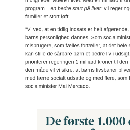
muligheder videre i livet. Med en milliard kro
program –
en bedre start på livet
” vil regerin
familier et stort løft:
”Vi ved, at en tidlig indsats er helt afgørende,
barns personlighed dannes. Som socialminis
misbrugere, som fælles fortæller, at det hele er
kan stille de sårbare børn et bedre liv i udsig
prioriterer regeringen 1 milliard kroner til den 
den måde vil vi sikre, at børns livsbaner bliver
med færre socialt udsatte og med flere, som få
socialminister Mai Mercado.