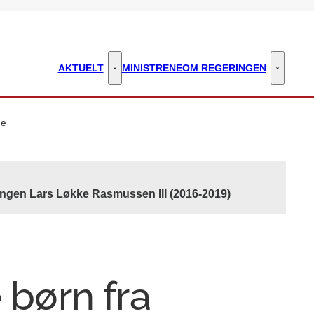
AKTUELT
MINISTRENE
OM REGERINGEN
Aktuelt - Flere links
Om regeri
ge
ingen Lars Løkke Rasmussen III (2016-2019)
 børn fra