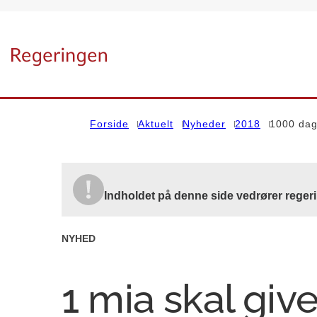
Gå til forsiden
Forside
Aktuelt
Nyheder
2018
1000 da
Indholdet på denne side vedrører reger
NYHED
1 mia skal give