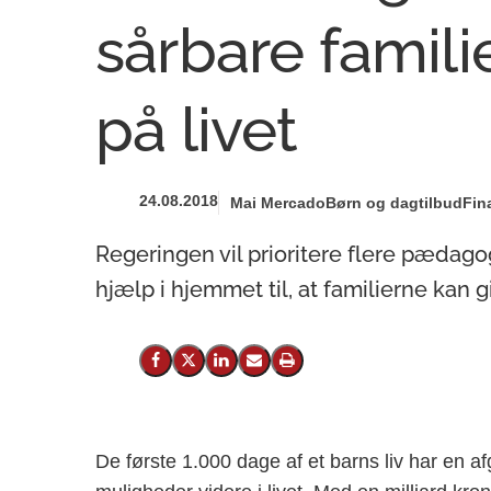
sårbare famili
på livet
24.08.2018
Mai Mercado
Børn og dagtilbud
Fin
Regeringen vil prioritere flere pædago
hjælp i hjemmet til, at familierne kan 
Del på Facebook
Del på X (Twitter)
Del på LinkedIn
Send email
Print
De første 1.000 dage af et barns liv har en af