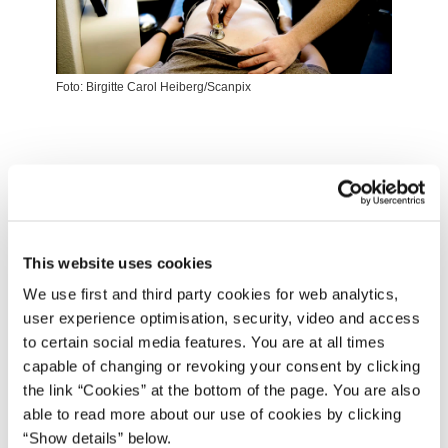
Foto: Birgitte Carol Heiberg/Scanpix
Mangel på uddannede læger i udkantsområderne er et
problem flere steder i landet, konkluderede
Lægedækningsudvalget i dets rapport fra januar 2017.
Samtidig har der været en stigende efterspørgsel på læger
This website uses cookies
i den private sektor i blandt andet medicinalindustrien.
We use first and third party cookies for web analytics,
Det er baggrunden for, at regeringen udvider antallet af
user experience optimisation, security, video and access
studiepladser på medicinuddannelserne.
to certain social media features. You are at all times
capable of changing or revoking your consent by clicking
Det skal også understøtte ønskerne fra henholdsvis
the link “Cookies” at the bottom of the page. You are also
Region Syddanmark og Syddansk Universitet og Region
able to read more about our use of cookies by clicking
Sjælland og Københavns Universitet om at oprette nye
“Show details” below.