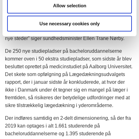
Allow selection
lægen. Vi ved, at uddannelsesstedets beliggenhed har en
kæmpemæssig betydning i forhold til, hvor man som
færdiguddannet vælger at slå sig ned og stifte familie.
Use necessary cookies only
Derfor er det ekstremt vigtigt, at vi får oprettet pladser også
nye steder” siger sundhedsminister Ellen Trane Nørby.
De 250 nye studiepladser på bacheloruddannelserne
kommer oven i 50 ekstra studiepladser, som sidste år blev
besluttet oprettet på medicinstudiet på Aalborg Universitet.
Det skete som opfølgning på Lægedækningsudvalgets
rapport, der i januar sidste år konkluderede, at hvor der
ikke i Danmark under ét tegner sig en mangel på læger i
fremtiden, så risikeres der betydelige udfordringer med at
sikre tilstrækkelig lægedækning i yderområderne.
Der indføres samtidig en 2-delt dimensionering, så der fra
2019 kan optages i alt 1.661 studerende på
bacheloruddannelserne og 1.395 studerende på