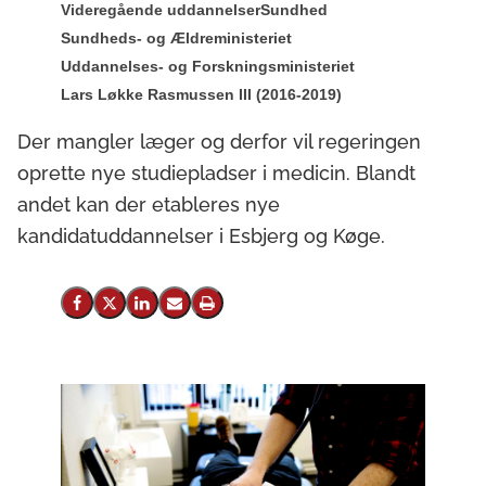
Videregående uddannelser
Sundhed
Sundheds- og Ældreministeriet
Uddannelses- og Forskningsministeriet
Lars Løkke Rasmussen III (2016-2019)
Der mangler læger og derfor vil regeringen
oprette nye studiepladser i medicin. Blandt
andet kan der etableres nye
kandidatuddannelser i Esbjerg og Køge.
Del på Facebook
Del på X (Twitter)
Del på LinkedIn
Send email
Print