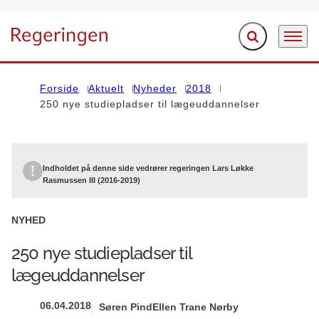
Fold søgefelt ud
Menu
Gå til forsiden
Forside
Aktuelt
Nyheder
2018
250 nye studiepladser til lægeuddannelser
Indholdet på denne side vedrører regeringen Lars Løkke
Rasmussen III (2016-2019)
NYHED
250 nye studiepladser til
lægeuddannelser
06.04.2018
Søren Pind
Ellen Trane Nørby