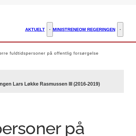
AKTUELT
MINISTRENE
OM REGERINGEN
Aktuelt - Flere links
Om regeri
rre fuldtidspersoner på offentlig forsørgelse
ingen Lars Løkke Rasmussen III (2016-2019)
personer på