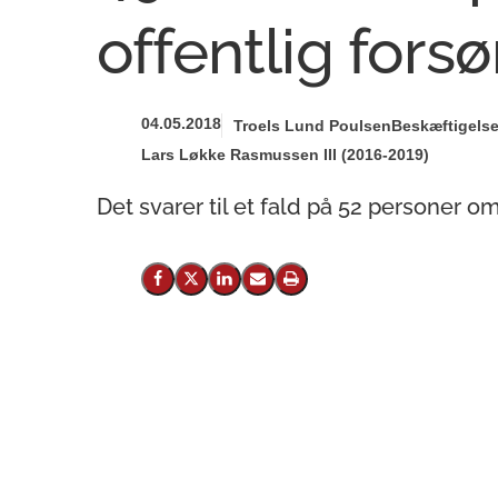
offentlig fors
04.05.2018
Troels Lund Poulsen
Beskæftigels
Lars Løkke Rasmussen III (2016-2019)
Det svarer til et fald på 52 personer o
Del på Facebook
Del på X (Twitter)
Del på LinkedIn
Send email
Print