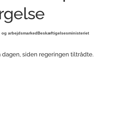
ørgelse
e og arbejdsmarked
Beskæftigelsesministeriet
m dagen, siden regeringen tiltrådte.