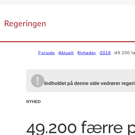
Gå til forsiden
Forside
Aktuelt
Nyheder
2018
49.200 fæ
Indholdet på denne side vedrører reger
NYHED
49.200 færre 