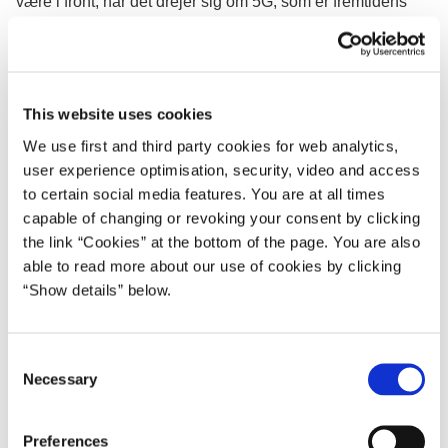
være i front, når det drejer sig om 5G, som er fremtidens
lynhurtige mobilteknologi, og som bl.a. kan bruges til at
understøtte selvkørende biler,
“Med aftalen er der også enighed om at afsætte 60 mio. kr.
This website uses cookies
yderligere til den succesfulde bredbåndspulje i 2018, så
der i år samlet er 100 mio. kr til bredbåndspuljen og at
We use first and third party cookies for web analytics,
målrette puljen yderligere mod tyndtbefolkede områder”
user experience optimisation, security, video and access
siger teleminister Lars Chr. Lilleholt (V).
to certain social media features. You are at all times
capable of changing or revoking your consent by clicking
the link “Cookies” at the bottom of the page. You are also
able to read more about our use of cookies by clicking
“Show details” below.
C
Necessary
o
n
s
Preferences