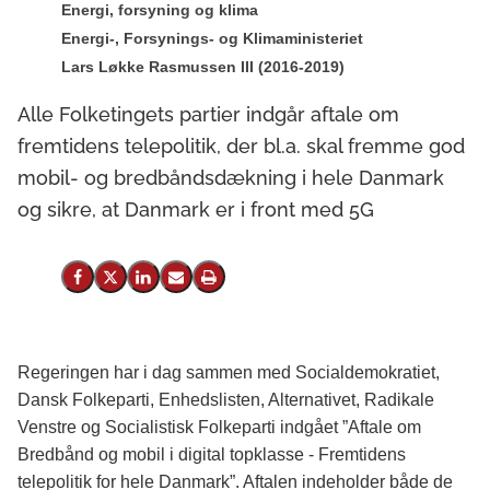
Energi, forsyning og klima
Energi-, Forsynings- og Klimaministeriet
Lars Løkke Rasmussen III (2016-2019)
Alle Folketingets partier indgår aftale om
fremtidens telepolitik, der bl.a. skal fremme god
mobil- og bredbåndsdækning i hele Danmark
og sikre, at Danmark er i front med 5G
Del på Facebook
Del på X (Twitter)
Del på LinkedIn
Send email
Print
Regeringen har i dag sammen med Socialdemokratiet,
Dansk Folkeparti, Enhedslisten, Alternativet, Radikale
Venstre og Socialistisk Folkeparti indgået ”Aftale om
Bredbånd og mobil i digital topklasse - Fremtidens
telepolitik for hele Danmark”. Aftalen indeholder både de