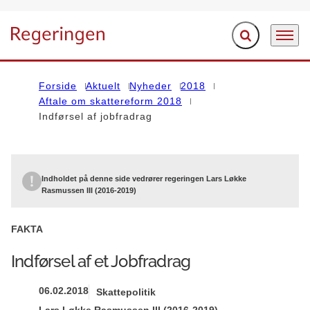
Fold søgefelt ud
Menu
Gå til forsiden
Forside
Aktuelt
Nyheder
2018
Aftale om skattereform 2018
Indførsel af jobfradrag
Indholdet på denne side vedrører regeringen Lars Løkke
Rasmussen III (2016-2019)
FAKTA
Indførsel af et Jobfradrag
06.02.2018
Skattepolitik