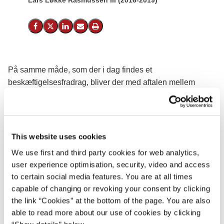
Lars Løkke Rasmussen III (2016-2019)
Del på Facebook
Del på X (Twitter)
Del på LinkedIn
Send email
Print
På samme måde, som der i dag findes et
beskæftigelsesfradrag, bliver der med aftalen mellem
Regeringen og DF indført et nyt Jobfradrag.
Jobfradraget er et fradrag i grundlaget for kommune- og
kirkeskatten.
This website uses cookies
Fradraget udgør 4½ pct. af den del af arbejdsindkomsten
We use first and third party cookies for web analytics,
(samlet løn inkl. pension samt ATP-bidrag af
user experience optimisation, security, video and access
arbejdsindkomst), som overstiger 187.500 kr.
to certain social media features. You are at all times
capable of changing or revoking your consent by clicking
Der er lagt et loft over Jobfradraget, så det maksimalt
the link “Cookies” at the bottom of the page. You are also
udgør 2.500 kr. årligt. Det maksimale fradrag opnås ved en
able to read more about our use of cookies by clicking
løn på ca. 243.000 kr. opgjort inkl. pension og ATP. Det