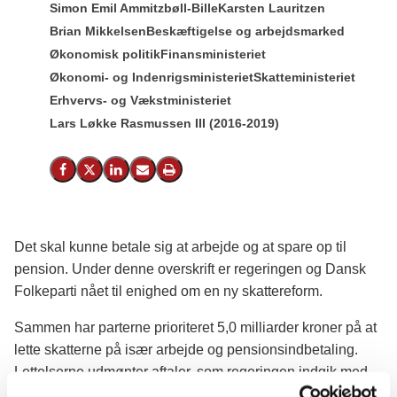
Simon Emil Ammitzbøll-Bille
Karsten Lauritzen
Brian Mikkelsen
Beskæftigelse og arbejdsmarked
Økonomisk politik
Finansministeriet
Økonomi- og Indenrigsministeriet
Skatteministeriet
Erhvervs- og Vækstministeriet
Lars Løkke Rasmussen III (2016-2019)
Del på Facebook
Del på X (Twitter)
Del på LinkedIn
Send email
Print
Det skal kunne betale sig at arbejde og at spare op til
pension. Under denne overskrift er regeringen og Dansk
Folkeparti nået til enighed om en ny skattereform.
Sammen har parterne prioriteret 5,0 milliarder kroner på at
lette skatterne på især arbejde og pensionsindbetaling.
Lettelserne udmønter aftaler, som regeringen indgik med
DF i 2015 og 2017.