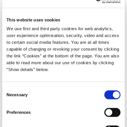
Med aftalen indføres et jobfradrag på 4,5 procent af den
årlige arbejdsindkomst (inkl. fradragsberettigede
This website uses cookies
pensionsindbetalinger) over 187.500 kroner. Fradraget har
We use first and third party cookies for web analytics,
en maksimumværdi på 2.500 kroner og er med til at øge
user experience optimisation, security, video and access
gevinsten ved at komme i arbejde.
to certain social media features. You are at all times
capable of changing or revoking your consent by clicking
the link “Cookies” at the bottom of the page. You are also
able to read more about our use of cookies by clicking
“Show details” below.
C
Necessary
o
n
s
Preferences
e
n