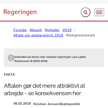
Fold søgefelt ud
Menu
Gå til forsiden
Forside
Aktuelt
Nyheder
2018
Aftale om skattereform 2018
Rådighedsbeløb
Indholdet på denne side vedrører regeringen Lars Løkke
Rasmussen III (2016-2019)
FAKTA
Aftalen gør det mere attraktivt at
arbejde - se konsekvensen her
06.02.2018
Kristian Jensen
Skattepolitik