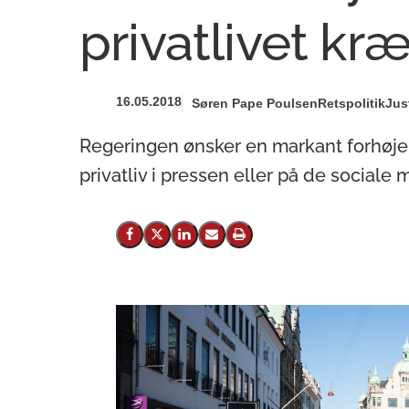
privatlivet kr
16.05.2018
Søren Pape Poulsen
Retspolitik
Jus
Regeringen ønsker en markant forhøje
privatliv i pressen eller på de sociale 
Del på Facebook
Del på X (Twitter)
Del på LinkedIn
Send email
Print