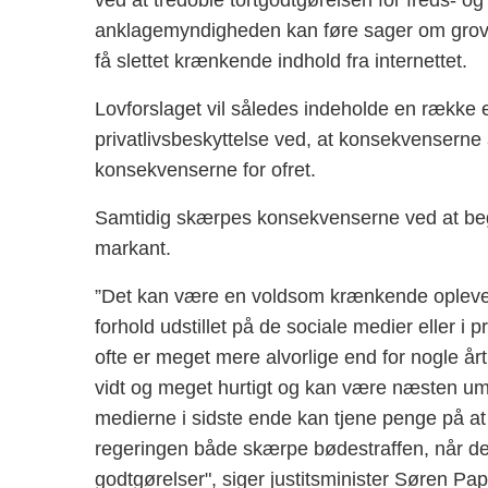
ved at tredoble tortgodtgørelsen for freds- o
anklagemyndigheden kan føre sager om grove
få slettet krænkende indhold fra internettet.
Lovforslaget vil således indeholde en række 
privatlivsbeskyttelse ved, at konsekvenserne
konsekvenserne for ofret.
Samtidig skærpes konsekvenserne ved at beg
markant.
”Det kan være en voldsom krænkende oplevelse
forhold udstillet på de sociale medier eller i 
ofte er meget mere alvorlige end for nogle år
vidt og meget hurtigt og kan være næsten umul
medierne i sidste ende kan tjene penge på at kr
regeringen både skærpe bødestraffen, når de
godtgørelser", siger justitsminister Søren Pa