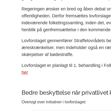
Regeringen ønsker en bred og åben debat om l
offentligheden. Derfor fremsættes lovforslage
indeværende folketingssamling, inden det, even
henblik på genfremsættelse i den kommende 
Lovforslaget gennemfører Straffelovrådets b
æreskrænkelser, men indeholder også en ræk
skærpelser af bødestraffe.
Lovforslaget er planlagt til 1. behandling i F
her
Bedre beskyttelse når privatlive
Oversigt over initiativer i lovforslaget: