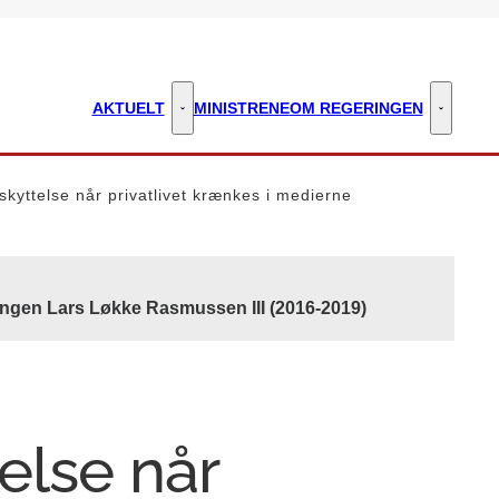
AKTUELT
MINISTRENE
OM REGERINGEN
Aktuelt - Flere links
Om regeri
kyttelse når privatlivet krænkes i medierne
ingen Lars Løkke Rasmussen III (2016-2019)
else når