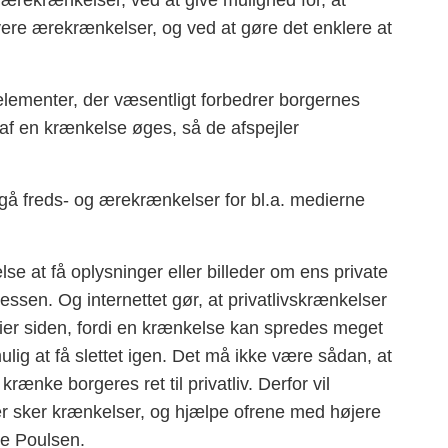
g ærekrænkelser, ved at give mulighed for, at
re ærekrænkelser, og ved at gøre det enklere at
elementer, der væsentligt forbedrer borgernes
 af en krænkelse øges, så de afspejler
å freds- og ærekrænkelser for bl.a. medierne
 at få oplysninger eller billeder om ens private
pressen. Og internettet gør, at privatlivskrænkelser
tier siden, fordi en krænkelse kan spredes meget
ig at få slettet igen. Det må ikke være sådan, at
ænke borgeres ret til privatliv. Derfor vil
r sker krænkelser, og hjælpe ofrene med højere
pe Poulsen.