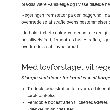
praksis være vanskelige og i visse tilfælde næ
Regeringen fremsætter på den baggrund i dag 
overtrædelse af straffelovens bestemmelser
I forhold til chefredaktører, der har et særlig
privatlivets fred, femdobles bødestraffen, li
overtrædelse af navneforbud.
Med lovforslaget vil rege
Skærpe sanktioner for krænkelse af borg
Tredoble bødestraffen for overtrædelser a
ærekrænkelse.
Femdoble bødestraffen til chefredaktører, 
krænker privatlivets fred.