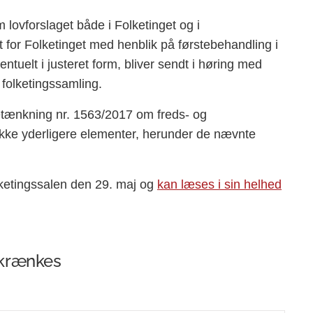
ovforslaget både i Folketinget og i
t for Folketinget med henblik på førstebehandling i
tuelt i justeret form, bliver sendt i høring med
folketingssamling.
etænkning nr. 1563/2017 om freds- og
ke yderligere elementer, herunder de nævnte
olketingssalen den 29. maj og
kan læses i sin helhed
t krænkes