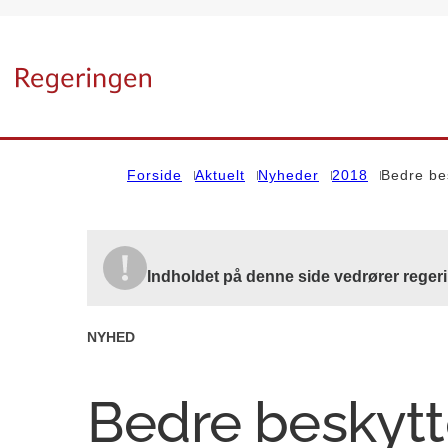
Gå til forsiden
Forside
Aktuelt
Nyheder
2018
Bedre bes
Indholdet på denne side vedrører reger
NYHED
Bedre beskytt