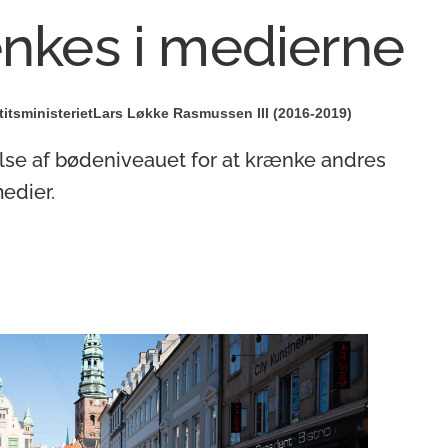
ænkes i medierne
titsministeriet
Lars Løkke Rasmussen III (2016-2019)
lse af bødeniveauet for at krænke andres
medier.