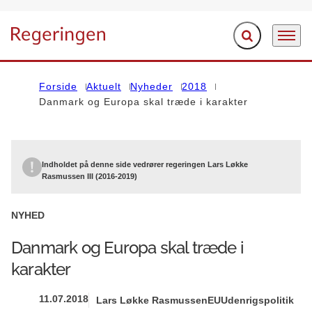
Fold søgefelt ud
Menu
Gå til forsiden
Forside
Aktuelt
Nyheder
2018
Danmark og Europa skal træde i karakter
Indholdet på denne side vedrører regeringen Lars Løkke
Rasmussen III (2016-2019)
NYHED
Danmark og Europa skal træde i
karakter
11.07.2018
Lars Løkke Rasmussen
EU
Udenrigspolitik