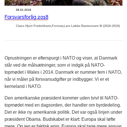
28.01.2018
Forsvarsforlig 2018
Claus Hjort Frederiksen
Forsvar
Lars Løkke Rasmussen III (2016-2019)
Oprustningen er efterspurgt i NATO og viser, at Danmark
står ved de målsætninger, som vi indgik på NATO-
topmødet i Wales i 2014. Danmark er nummer fem i NATO,
når vi måler på forsvarsudgifter pr indbygger. Vi er et
kerneland i NATO.
Den amerikanske præsident kommer uden tvivl til NATO-
topmødet med en dagsorden, der handler om byrdedeling.
Det er ikke ny amerikansk politik. Det var også linjen under
præsident Obama. Budskabet er klart: Europa skal løfte
mere. Og jeg er faktisk enig. Europa skal tage mere ansvar.