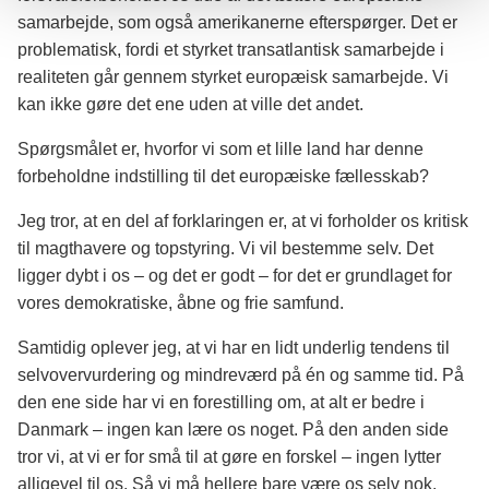
samarbejde, som også amerikanerne efterspørger. Det er
problematisk, fordi et styrket transatlantisk samarbejde i
realiteten går gennem styrket europæisk samarbejde. Vi
kan ikke gøre det ene uden at ville det andet.
Spørgsmålet er, hvorfor vi som et lille land har denne
forbeholdne indstilling til det europæiske fællesskab?
Jeg tror, at en del af forklaringen er, at vi forholder os kritisk
til magthavere og topstyring. Vi vil bestemme selv. Det
ligger dybt i os – og det er godt – for det er grundlaget for
vores demokratiske, åbne og frie samfund.
Samtidig oplever jeg, at vi har en lidt underlig tendens til
selvovervurdering og mindreværd på én og samme tid. På
den ene side har vi en forestilling om, at alt er bedre i
Danmark – ingen kan lære os noget. På den anden side
tror vi, at vi er for små til at gøre en forskel – ingen lytter
alligevel til os. Så vi må hellere bare være os selv nok.