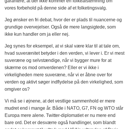
garantere, at der ikke kommer en folkeafstemning om
vores forbehold på denne side af et folketingsvalg.
Jeg ønsker en fri debat, hvor der er plads til nuancerne og
grundige overvejelser. Også de mere langsigtede, som
ikke kun handler om ja eller nej.
Jeg synes for eksempel, at vi skal være klar til at tale om,
hvad suverænitet betyder i den verden, vi lever i. Er vi mest
suveræne og selvstændige, når vi bygger mure for at
skærme os mod omverdenen? Eller er vi ikke i
virkeligheden mere suveræne, når vi er åbne over for
verden og aktivt søger indflydelse på den virkelighed, som
omgiver os?
Vi må se i øjnene, at det vestlige sammenhold er mere
mudret end i mange år. Både i NATO, G7, FN og WTO står
Europa mere alene. Twitter-diplomatiet er nu mere end
bare ord. Det er desværre også handlinger, som blandt