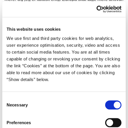
I Europa har landene sat fokus på at styrke EU’s rolle på
forsvarsområdet. Vi arbejder fra dansk side på et styrket
samarbejde mellem EU og NATO, hvor NATO har fokus på
This website uses cookies
hård sikkerhed, mens EU har fokus på blødere sikkerhed,
We use first and third party cookies for web analytics,
inklusiv stabilisering og udvikling.
user experience optimisation, security, video and access
Med militære midler kan man vinde krige, men freden
to certain social media features. You are at all times
vinder man kun med en bred vifte af instrumenter. Her
capable of changing or revoking your consent by clicking
the link “Cookies” at the bottom of the page. You are also
spiller EU en stærk rolle, ligesom dansk udviklingspolitik
able to read more about our use of cookies by clicking
og vores bidrag på 0,7 procent af BNI er en vigtig del af
“Show details” below.
Danmarks bidrag til stabilitet og sikkerhed.
Verden har brug for et stærkt Europa, som både har vilje og
tyngde til at gå forrest og vise vejen, og som – ja, undskyld
C
Necessary
o
mig – kan være den voksne i klassen på den internationale
n
scene.
s
Preferences
Danmark har også brug for Europa. Vi er en lille åben
e