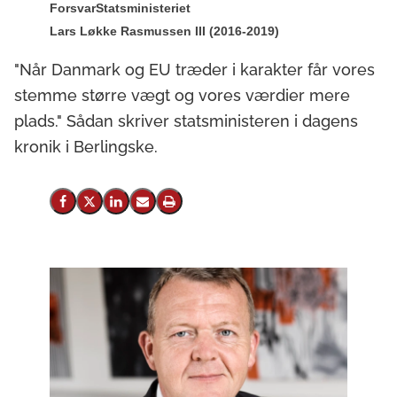
Forsvar
Statsministeriet
Lars Løkke Rasmussen III (2016-2019)
"Når Danmark og EU træder i karakter får vores
stemme større vægt og vores værdier mere
plads." Sådan skriver statsministeren i dagens
kronik i Berlingske.
Del på Facebook
Del på X (Twitter)
Del på LinkedIn
Send email
Print