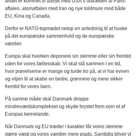
andet er kommet til udtryk med USA's udtræden af Paris-
aftalen, atomaftalen med Iran og nye toldmure mod både
EU, Kina og Canada.
Derfor er NATO-topmødet netop en anledning til at huske
på det europæiske sammenhold og de europæiske
værdier.
Europa skal hverken deponere sin stemme eller sin fremtid
uden for vores fællesskab. Vi skal stå sammen i en tid,
hvor prøvelserne er mange og turde tro på, at vi har evnen
og viljen til at skabe en bedre, grønnere og mere sikker
fremtid for vores børn.
På samme måde skal Danmark droppe
mindreværdskomplekset og skyde brystet frem som et af
Europas kernelande.
Når Danmark og EU træder i karakter får vores stemme
større vægt og vores værdier mere plads. Samtidig bliver vi