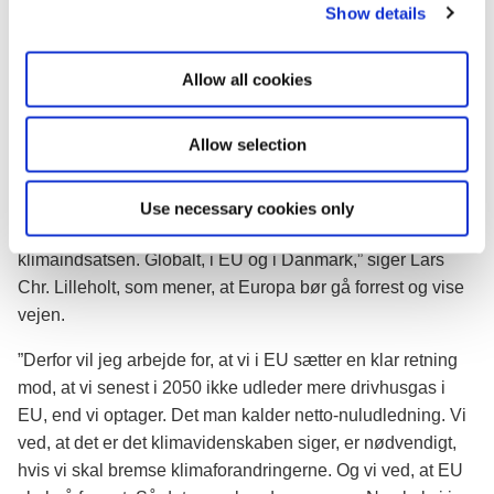
Show details
t
indsats, som verdens lande indtil nu har forpligtet sig til,
i
ikke er nok til at holde temperaturstigningen i nærheden af
o
hverken 2 eller 1½ grader, som det er nedfældet i
Allow all cookies
n
Parisaftalen.
Allow selection
”Det kræver ganske enkelt, at vi hurtigst muligt når en
balance, hvor vi ikke udleder flere drivhusgasser i
atmosfæren, end hvad der bliver optaget – for eksempel i
Use necessary cookies only
skove og have. Derfor er det nødvendigt, at vi får styrket
klimaindsatsen. Globalt, i EU og i Danmark,” siger Lars
Chr. Lilleholt, som mener, at Europa bør gå forrest og vise
vejen.
”Derfor vil jeg arbejde for, at vi i EU sætter en klar retning
mod, at vi senest i 2050 ikke udleder mere drivhusgas i
EU, end vi optager. Det man kalder netto-nuludledning. Vi
ved, at det er det klimavidenskaben siger, er nødvendigt,
hvis vi skal bremse klimaforandringerne. Og vi ved, at EU