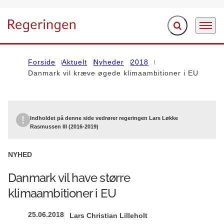
Fold søgefelt ud
Menu
Gå til forsiden
Forside
Aktuelt
Nyheder
2018
Danmark vil kræve øgede klimaambitioner i EU
Indholdet på denne side vedrører regeringen Lars Løkke
Rasmussen III (2016-2019)
NYHED
Danmark vil have større
klimaambitioner i EU
25.06.2018
Lars Christian Lilleholt