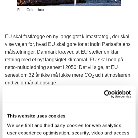
Foto: Colourbox
EU skal fastlægge en ny langsigtet klimastrategi, der skal
vise vejen for, hvad EU skal gøre for at indfri Parisaftalens
målsætninger. Danmark kræver, at EU sætter en klar
retning med et nyt langsigtet klimamål. EU skal ned på
netto-nuludledning senest i 2050. Det vil sige, at EU
senest om 32 år ikke må lukke mere CO
ud i atmosfæren,
2
end vi formår at opsuge.
Danmark vil også styrke EU's bidrag til Parisaftalen. I dag
er EU's målsætning, at vi i 2030 mindst skal reducere
udledningen af drivhusgasser med 40 pct. i forhold til
This website uses cookies
1990-niveauet.
We use first and third party cookies for web analytics,
EU's klimakommissær Cañete har allerede fastslået, at
user experience optimisation, security, video and access