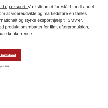
hed og eksport.
Vækstteamet foreslår blandt andet
b om at videreudvikle og markedsføre en fælles
ationalt og styrke eksporthjælp til SMV’er.
d produktionsrabatter for film, efterproduktion,
onale konkurrence.
Download
14,4MB