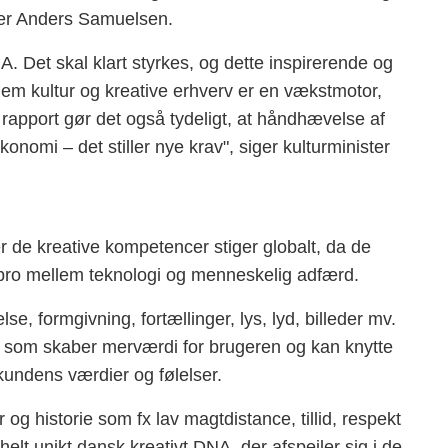
ter Anders Samuelsen.
A. Det skal klart styrkes, og dette inspirerende og
em kultur og kreative erhverv er en vækstmotor,
rapport gør det også tydeligt, at håndhævelse af
konomi – det stiller nye krav", siger kulturminister
r de kreative kompetencer stiger globalt, da de
bro mellem teknologi og menneskelig adfærd.
lse, formgivning, fortællinger, lys, lyd, billeder mv.
, som skaber merværdi for brugeren og kan knytte
 kundens værdier og følelser.
g historie som fx lav magtdistance, tillid, respekt
helt unikt dansk kreativt DNA, der afspejler sig i de