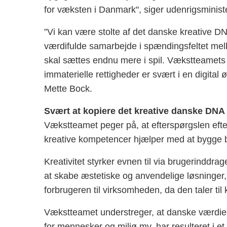
for væksten i Danmark", siger udenrigsminis
”Vi kan være stolte af det danske kreative DN
værdifulde samarbejde i spændingsfeltet mell
skal sættes endnu mere i spil. Vækstteamets 
immaterielle rettigheder er svært i en digital ø
Mette Bock.
Svært at kopiere det kreative danske DNA
Vækstteamet peger på, at efterspørgslen efte
kreative kompetencer hjælper med at bygge 
Kreativitet styrker evnen til via brugerinddrage
at skabe æstetiske og anvendelige løsninger
forbrugeren til virksomheden, da den taler til
Vækstteamet understreger, at danske værdier o
for mennesker og miljø mv, har resulteret i et 