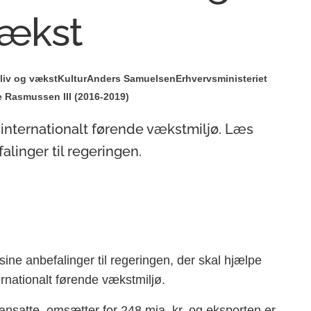
vækst
liv og vækst
Kultur
Anders Samuelsen
Erhvervsministeriet
 Rasmussen III (2016-2019)
internationalt førende vækstmiljø. Læs
linger til regeringen.
sine anbefalinger til regeringen, der skal hjælpe
rnationalt førende vækstmiljø.
ansatte, omsætter for 248 mia. kr. og eksporten er