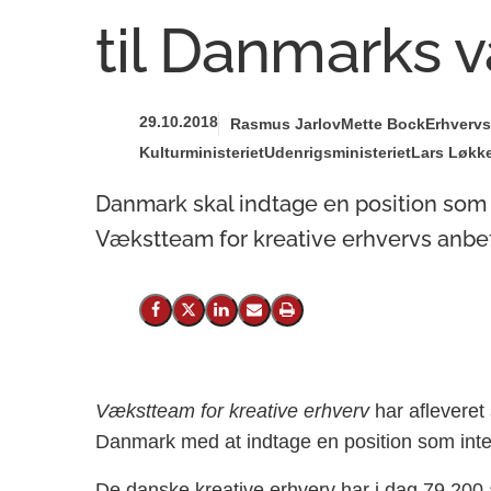
til Danmarks 
29.10.2018
Rasmus Jarlov
Mette Bock
Erhvervs
Kulturministeriet
Udenrigsministeriet
Lars Løkke
Danmark skal indtage en position som 
Vækstteam for kreative erhvervs anbefa
Del på Facebook
Del på X (Twitter)
Del på LinkedIn
Send email
Print
Vækstteam for kreative erhverv
har afleveret 
Danmark med at indtage en position som inte
De danske kreative erhverv har i dag 79.200 