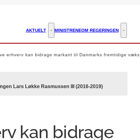
AKTUELT
MINISTRENE
OM REGERINGEN
Aktuelt - Flere links
Om regeri
ive erhverv kan bidrage markant til Danmarks fremtidige væks
ingen Lars Løkke Rasmussen III (2016-2019)
erv kan bidrage