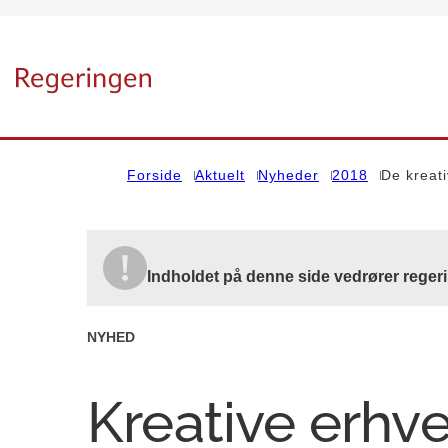
Gå til forsiden
Forside
Aktuelt
Nyheder
2018
De kreat
Indholdet på denne side vedrører reger
NYHED
Kreative erhv