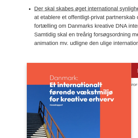
Der skal skabes øget international synlig
at etablere et offentligt-privat partnerska
fortælling om Danmarks kreative DNA intern
Samtidig skal en treårig forsøgsordning me
animation mv. udligne den ulige internati
PDF