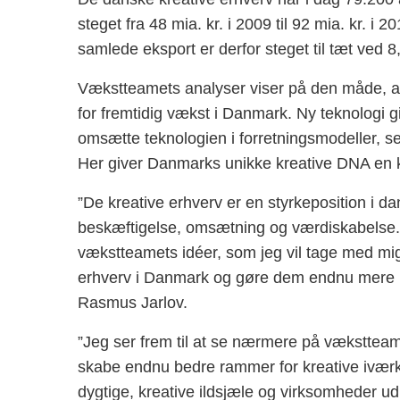
steget fra 48 mia. kr. i 2009 til 92 mia. kr. 
samlede eksport er derfor steget til tæt ved 8,
Vækstteamets analyser viser på den måde, at d
for fremtidig vækst i Danmark. Ny teknologi g
omsætte teknologien i forretningsmodeller, s
Her giver Danmarks unikke kreative DNA en 
”De kreative erhverv er en styrkeposition i d
beskæftigelse, omsætning og værdiskabelse. J
vækstteamets idéer, som jeg vil tage med mig 
erhverv i Danmark og gøre dem endnu mere k
Rasmus Jarlov.
”Jeg ser frem til at se nærmere på vækstteam
skabe endnu bedre rammer for kreative iværk
dygtige, kreative ildsjæle og virksomheder ud 