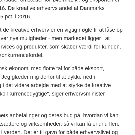
i 2016. De kreative erhvervs andel af Danmarks
5 pct. i 2016.
e kreative erhverv er en vigtig nøgle til at låse op
iver nye muligheder - men markedet ligger i at
ervices og produkter, som skaber værdi for kunden.
konkurrencefordel.
ansk økonomi med flotte tal for både eksport,
eg glæder mig derfor til at dykke ned i
i det videre arbejde med at styrke de kreative
onkurrencedygtige", siger erhvervsminister
ets anbefalinger og deres bud på, hvordan vi kan
sættere og virksomheder, så vi kan få endnu flere
i verden. Det er til gavn for både erhvervslivet og