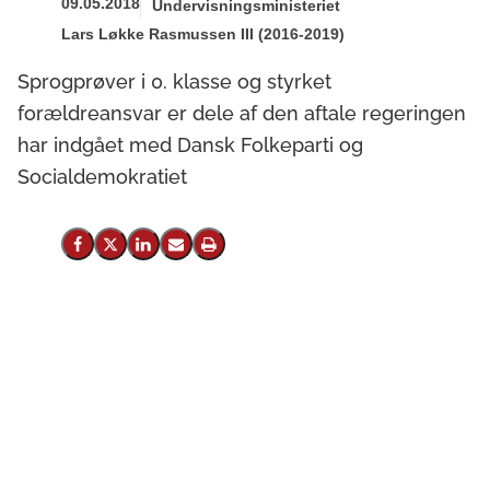
09.05.2018
Undervisningsministeriet
Lars Løkke Rasmussen III (2016-2019)
Sprogprøver i 0. klasse og styrket
forældreansvar er dele af den aftale regeringen
har indgået med Dansk Folkeparti og
Socialdemokratiet
Del på Facebook
Del på X (Twitter)
Del på LinkedIn
Send email
Print