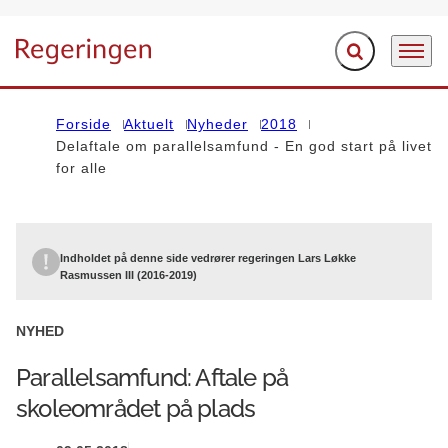
Fold søgefelt ud
Menu
Gå til forsiden
Forside
Aktuelt
Nyheder
2018
Delaftale om parallelsamfund - En god start på livet
for alle
Indholdet på denne side vedrører regeringen Lars Løkke
Rasmussen III (2016-2019)
NYHED
Parallelsamfund: Aftale på
skoleområdet på plads