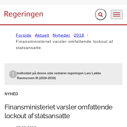
Fold søgefelt ud
Menu
Gå til forsiden
Forside
Aktuelt
Nyheder
2018
Finansministeriet varsler omfattende lockout af
statsansatte
Indholdet på denne side vedrører regeringen Lars Løkke
Rasmussen III (2016-2019)
NYHED
Finansministeriet varsler omfattende
lockout af statsansatte