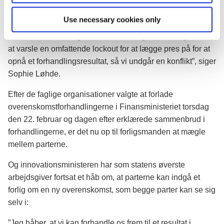
arbejdspladser, hvor det vil gøre allermest ondt. Det er
Use necessary cookies only
naturligvis en helt uholdbar situation. Derfor ser
Finansministeriet sig desværre nødsaget til at reagere ved
at varsle en omfattende lockout for at lægge pres på for at
opnå et forhandlingsresultat, så vi undgår en konflikt”, siger
Sophie Løhde.
Efter de faglige organisationer valgte at forlade
overenskomstforhandlingerne i Finansministeriet torsdag
den 22. februar og dagen efter erklærede sammenbrud i
forhandlingerne, er det nu op til forligsmanden at mægle
mellem parterne.
Og innovationsministeren har som statens øverste
arbejdsgiver fortsat et håb om, at parterne kan indgå et
forlig om en ny overenskomst, som begge parter kan se sig
selv i:
”Jeg håber, at vi kan forhandle os frem til et resultat i