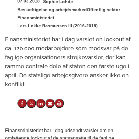
07.03.2018
Sophie Løhde
Beskæftigelse og arbejdsmarked
Offentlig sektor
Finansministeriet
Lars Løkke Rasmussen III (2016-2019)
Finansministeriet har i dag varslet en lockout af
ca. 120.000 medarbejdere som modsvar på de
faglige organisationers strejkevarsler, der kan
ramme centrale dele af staten den første uge i
april. De statslige arbejdsgivere ønsker ikke en
konflikt.
Del på Facebook
Del på X (Twitter)
Del på LinkedIn
Send email
Print
Finansministeriet har i dag udsendt varsler om en
omfattende lockout af de statsansatte til de faglige