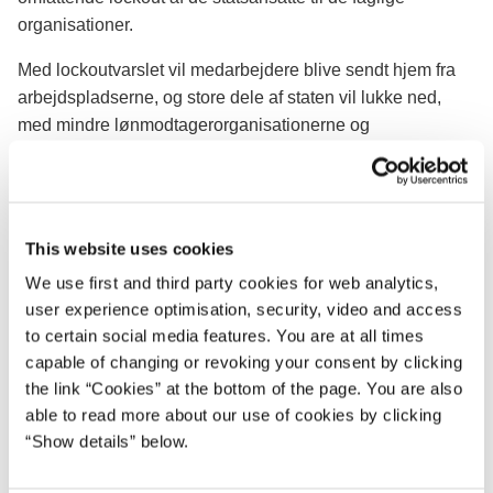
organisationer.
Med lockoutvarslet vil medarbejdere blive sendt hjem fra
arbejdspladserne, og store dele af staten vil lukke ned,
med mindre lønmodtagerorganisationerne og
arbejdsgiversiden forinden har indgået et forlig om en ny
overenskomst.
Lockouten, der vil omfatte omkring 120.000 ansatte i
This website uses cookies
staten, kan træde i kraft den 10. april. Det er 6 dage efter, at
de faglige organisationers strejker kan begynde.
We use first and third party cookies for web analytics,
user experience optimisation, security, video and access
Og
innovationsminister Sophie Løhde
, der er statens
to certain social media features. You are at all times
øverste arbejdsgiver, er ærgerlig over, at de indtil videre
capable of changing or revoking your consent by clicking
resultatløse forhandlinger nu kan risikere at udløse en
the link “Cookies” at the bottom of the page. You are also
omfattende konflikt med strejker og lockout af tusindvis af
able to read more about our use of cookies by clicking
statsansatte:
“Show details” below.
”Vi står i en meget alvorlig situation. Lockout er et stort