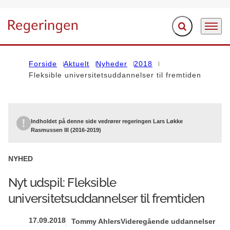
Fold søgefelt ud
Menu
Gå til forsiden
Forside
Aktuelt
Nyheder
2018
Fleksible universitetsuddannelser til fremtiden
Indholdet på denne side vedrører regeringen Lars Løkke
Rasmussen III (2016-2019)
NYHED
Nyt udspil: Fleksible
universitetsuddannelser til fremtiden
17.09.2018
Tommy Ahlers
Videregående uddannelser