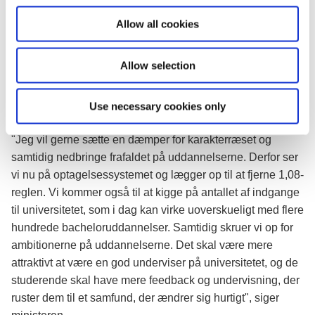
hurtig studiestart. Og optagelsessystemet skal forbedres,
Gode undervisere skal anerkendes og
o
Allow all cookies
så der i højere grad bliver et bedre match mellem ansøger
belønnes, alle undervisere skal udvikle
n
og studie, og færre falder fra.
deres undervisningskompetencer løbende.
Allow selection
Alle studerende skal have forståelse for
Samtidig skruer regeringen op for ambitionerne på
teknologiens muligheder og
uddannelserne. Der skal være fremragende undervisning
begrænsninger.
Use necessary cookies only
og mere plads til åbne spørgsmål og feedback:
"Jeg vil gerne sætte en dæmper for karakterræset og
samtidig nedbringe frafaldet på uddannelserne. Derfor ser
vi nu på optagelsessystemet og lægger op til at fjerne 1,08-
reglen. Vi kommer også til at kigge på antallet af indgange
til universitetet, som i dag kan virke uoverskueligt med flere
hundrede bacheloruddannelser. Samtidig skruer vi op for
ambitionerne på uddannelserne. Det skal være mere
attraktivt at være en god underviser på universitetet, og de
studerende skal have mere feedback og undervisning, der
ruster dem til et samfund, der ændrer sig hurtigt", siger