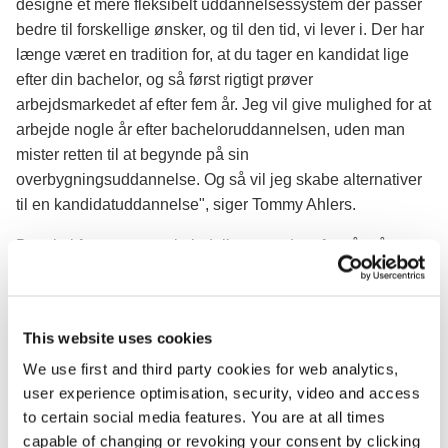
designe et mere fleksibelt uddannelsessystem der passer
så flere kandidatuddannelser kan tages på
bedre til forskellige ønsker, og til den tid, vi lever i. Der har
deltid ved siden af et fuldtidsjob.
længe været en tradition for, at du tager en kandidat lige
Der skal være mulighed for at tage en 1-årig
efter din bachelor, og så først rigtigt prøver
master efter bacheloruddannelsen i stedet
arbejdsmarkedet af efter fem år. Jeg vil give mulighed for at
for den almindelige toårige
arbejde nogle år efter bacheloruddannelsen, uden man
kandidatuddannelse.
mister retten til at begynde på sin
Der skal også være bacheloruddannelser,
overbygningsuddannelse. Og så vil jeg skabe alternativer
der favner bredere, end mange gør i dag.
til en kandidatuddannelse", siger Tommy Ahlers.
Og så skal antallet af bachelor- og
kandidatuddannelser gennemgås, så det
Det skal fortsat være almindeligt at studere fem år på
bliver mere overskueligt for både
universitetet. Men regeringen vil give studerende flere
studerende og aftagere.
muligheder og flere måder at gøre det på. I dag mister de
Studerende skal have bedre mulighed for at
for eksempel retten til en kandidatuddannelse, hvis ikke de
bevæge sig ind på andre fagområder på
This website uses cookies
fortsætter direkte efter bacheloruddannelsen på grund af
deres kandidatuddannelser.
We use first and third party cookies for web analytics,
det såkaldte retskrav. Og de fleste studerende fortsætter på
user experience optimisation, security, video and access
den kandidat, der er den direkte overbygning til deres
to certain social media features. You are at all times
bachelor.
capable of changing or revoking your consent by clicking