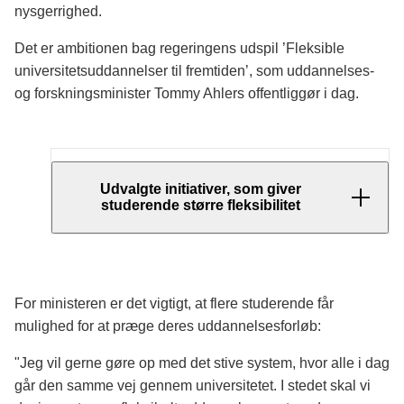
nysgerrighed.
Det er ambitionen bag regeringens udspil ’Fleksible
universitetsuddannelser til fremtiden’, som uddannelses-
og forskningsminister Tommy Ahlers offentliggør i dag.
Udvalgte initiativer, som giver
studerende større fleksibilitet
Retskravet skal forlænges til 3 år, så det
bliver muligt at prøve arbejdsmarkedet af
mellem sin bachelor- og
For ministeren er det vigtigt, at flere studerende får
kandidatuddannelse, inden man
mulighed for at præge deres uddannelsesforløb:
specialiserer sig og uden man mister retten
"Jeg vil gerne gøre op med det stive system, hvor alle i dag
til sin kandidat.
går den samme vej gennem universitetet. I stedet skal vi
Erhvervskandidatordningen skal udvides,