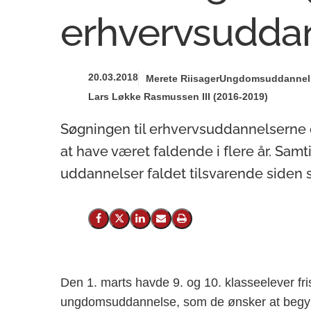
erhvervsudda
20.03.2018
Merete Riisager
Ungdomsuddannel
Lars Løkke Rasmussen III (2016-2019)
Søgningen til erhvervsuddannelserne 
at have været faldende i flere år. Sam
uddannelser faldet tilsvarende siden s
Del på Facebook
Del på X (Twitter)
Del på LinkedIn
Send email
Print
Den 1. marts havde 9. og 10. klasseelever fri
ungdomsuddannelse, som de ønsker at begynde