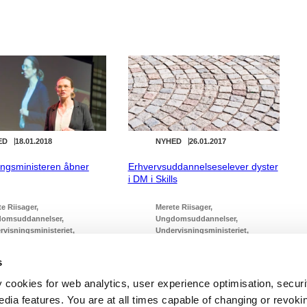
ED
18.01.2018
NYHED
26.01.2017
ingsministeren åbner
Erhvervsuddannelseselever dyster
i DM i Skills
e Riisager
Merete Riisager
omsuddannelser
Ungdomsuddannelser
rvisningsministeriet
Undervisningsministeriet
 Løkke Rasmussen III (2016-
Lars Løkke Rasmussen III (2016-
)
2019)
s
y cookies for web analytics, user experience optimisation, securi
edia features. You are at all times capable of changing or revoki