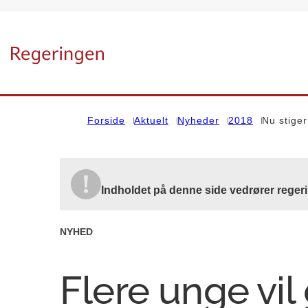
Gå til forsiden
Forside
Aktuelt
Nyheder
2018
Nu stige
Indholdet på denne side vedrører reger
NYHED
Flere unge vil