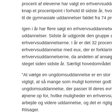
procent af eleverne har valgt en erhvervsudda
knap et procentpoint i forhold til sidste år, 
til de gymnasiale uddannelser faldet fra 74 pro
Igen i år har flere søgt en erhvervsuddannel
uddannelser. Sidste år udgjorde den gruppe a
erhvervsuddannelserne. I år er det 32 procen
erhvervsuddannelse med eux, der er forklar
erhvervsuddannelserne, da andelen af ansøge
steget siden sidste år. Særligt hovedområdet 
”At vælge en ungdomsuddannelse er en stor b
vigtigt, at så mange som muligt kommer godt
ungdomsuddannelse, der passer til deres evner o
øjnene op for, hvilke muligheder en erhver
arbejde og videre uddannelse, og det er rigtig
Riisager.