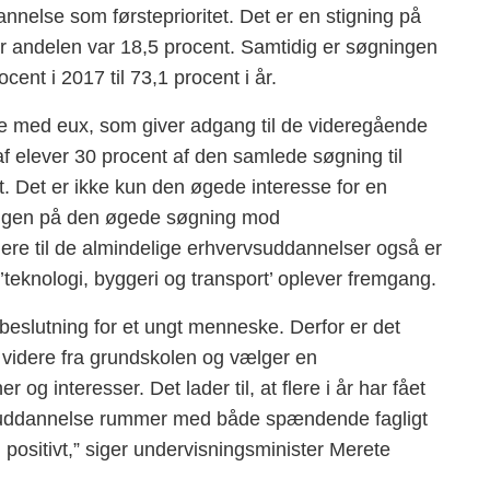
nnelse som førsteprioritet. Det er en stigning på
hvor andelen var 18,5 procent. Samtidig er søgningen
cent i 2017 til 73,1 procent i år.
se med eux, som giver adgang til de videregående
f elever 30 procent af den samlede søgning til
t. Det er ikke kun den øgede interesse for en
ingen på den øgede søgning mod
re til de almindelige erhvervsuddannelser også er
’teknologi, byggeri og transport’ oplever fremgang.
eslutning for et ungt menneske. Derfor er det
 videre fra grundskolen og vælger en
g interesser. Det lader til, at flere i år har fået
vsuddannelse rummer med både spændende fagligt
 positivt,” siger undervisningsminister Merete