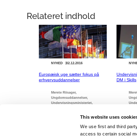
Relateret indhold
NYHED
02.12.2016
NYH
Europæisk uge sætter fokus på
Undervisn
erhvervsuddannelser
DM i Skills
Merete Riisager
Meret
Ungdomsuddannelser
Ungd
Undervisningsministeriet
Unde
Lars Løkke Rasmussen III (2016-
Lars
2019)
2019
This website uses cookie
We use first and third part
access to certain social m