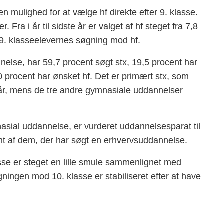
 mulighed for at vælge hf direkte efter 9. klasse.
. Fra i år til sidste år er valget af hf steget fra 7,8
ls 9. klasseelevernes søgning mod hf.
nelse, har 59,7 procent søgt stx, 19,5 procent har
0 procent har ønsket hf. Det er primært stx, som
e år, mens de tre andre gymnasiale uddannelser
asial uddannelse, er vurderet uddannelsesparat til
t af dem, der har søgt en erhvervsuddannelse.
asse er steget en lille smule sammenlignet med
øgningen mod 10. klasse er stabiliseret efter at have