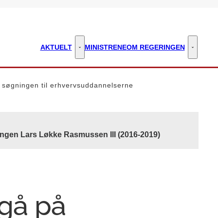
AKTUELT
MINISTRENE
OM REGERINGEN
Aktuelt - Flere links
Om regeri
r søgningen til erhvervsuddannelserne
ingen Lars Løkke Rasmussen III (2016-2019)
 gå på