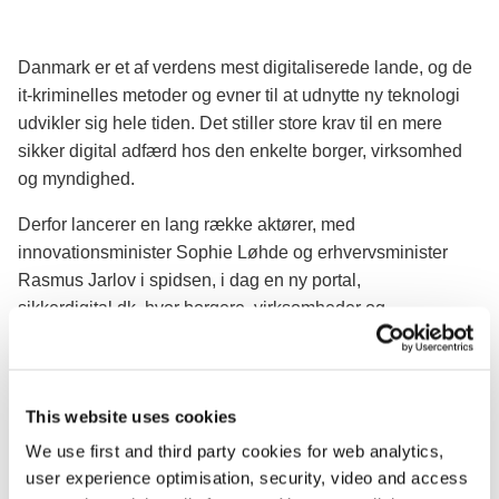
Danmark er et af verdens mest digitaliserede lande, og de
it-kriminelles metoder og evner til at udnytte ny teknologi
udvikler sig hele tiden. Det stiller store krav til en mere
sikker digital adfærd hos den enkelte borger, virksomhed
og myndighed.
Derfor lancerer en lang række aktører, med
innovationsminister Sophie Løhde og erhvervsminister
Rasmus Jarlov i spidsen, i dag en ny portal,
sikkerdigital.dk, hvor borgere, virksomheder og
myndigheder kan finde viden om og værktøjer til en sikker
digital hverdag.
Bedre bevidsthed om digitale trusler
This website uses cookies
Lanceringen af sikkerdigital.dk, skal medvirke til at
We use first and third party cookies for web analytics,
forbedre danskernes bevidsthed om de digitale trusler.
user experience optimisation, security, video and access
Samtidig skal både borgere, offentligt ansatte og