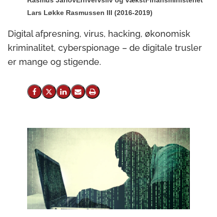
Rasmus Jarlov
Erhvervsliv og vækst
Finansministeriet
Lars Løkke Rasmussen III (2016-2019)
Digital afpresning, virus, hacking, økonomisk
kriminalitet, cyberspionage – de digitale trusler
er mange og stigende.
Del på Facebook
Del på X (Twitter)
Del på LinkedIn
Send email
Print