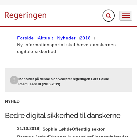
Fold søgefelt ud
Menu
Gå til forsiden
Forside
Aktuelt
Nyheder
2018
Ny informationsportal skal hæve danskernes
digitale sikkerhed
Indholdet på denne side vedrører regeringen Lars Løkke
Rasmussen III (2016-2019)
NYHED
Bedre digital sikkerhed til danskerne
31.10.2018
Sophie Løhde
Offentlig sektor