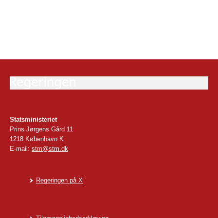
Digitaliseringsstyrelsen står bag
Sikkerdigital.dk i samarbejde med Center
for Cybersikkerhed, Politiet, Datatilsynet,
Det Kriminalpræventive Råd og
Forbrugerrådet TÆNK.
Portalen er en del af regeringens nationale
cyber- og informationsstrategi. Som en del
af strategien er der afsat 1,5 mia. til generelt
at styrke cyber- og informationssikkerheden
Statsministeriet
i Danmark.
Prins Jørgens Gård 11
Materialet i den borgerettede
1218 København K
lanceringsindsats er udarbejdet i
E-mail:
stm@stm.dk
samarbejde med KL og Danske Regioner
Over 210.000 danskere har mistet penge
Regeringen på X
som følge af online svindel eller afpresning.
Ca. 950.000 danskere har oplevet, at
computeren var inficeret med virus eller