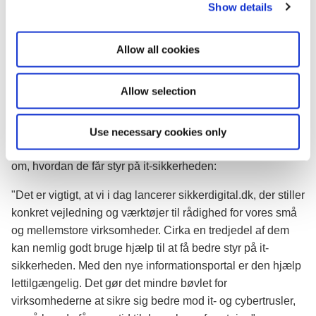
Show details
t
Her kan danskerne finde hjælp
i
På sikkerdigital.dk skal det være let at finde frem til hjælp,
o
hvis et digitalt uheld er ude. I de kommende år vil
Allow all cookies
n
hjemmesiden være omdrejningspunkt for ny viden og
hjælp til danskerne om aktuelle emner og temaer.
Allow selection
For erhvervsminister Rasmus Jarlov er det vigtig, at særligt
de små- og mellemstore danske virksomheder nu har ét
Use necessary cookies only
samlet sted, hvor de kan få viden og konkret vejledning
om, hvordan de får styr på it-sikkerheden:
"Det er vigtigt, at vi i dag lancerer sikkerdigital.dk, der stiller
konkret vejledning og værktøjer til rådighed for vores små
og mellemstore virksomheder. Cirka en tredjedel af dem
kan nemlig godt bruge hjælp til at få bedre styr på it-
sikkerheden. Med den nye informationsportal er den hjælp
lettilgængelig. Det gør det mindre bøvlet for
virksomhederne at sikre sig bedre mod it- og cybertrusler,