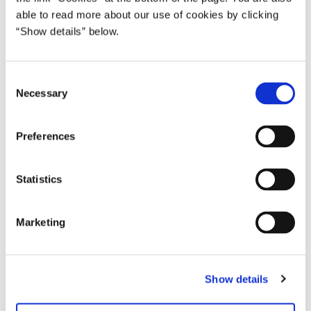
able to read more about our use of cookies by clicking
“Show details” below.
C
Necessary
o
n
s
Preferences
e
n
t
Statistics
S
e
Marketing
l
e
Politisk ordfører Britt Bager og medieordfører Mads
c
Fuglede, Venstre, siger:
Show details
t
i
”Vi glæder os over, at det endelig lykkes at ligestille de