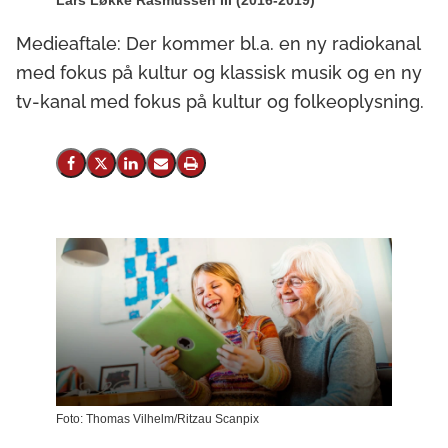
Lars Løkke Rasmussen III (2016-2019)
Medieaftale: Der kommer bl.a. en ny radiokanal
med fokus på kultur og klassisk musik og en ny
tv-kanal med fokus på kultur og folkeoplysning.
Del på Facebook
Del på X (Twitter)
Del på LinkedIn
Send email
Print
Foto: Thomas Vilhelm/Ritzau Scanpix