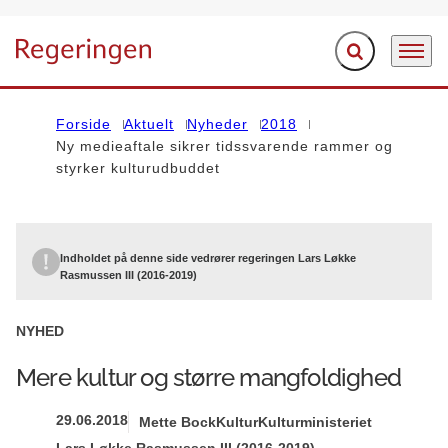
Fold søgefelt ud
Menu
Gå til forsiden
Forside
Aktuelt
Nyheder
2018
Ny medieaftale sikrer tidssvarende rammer og
styrker kulturudbuddet
Indholdet på denne side vedrører regeringen Lars Løkke
Rasmussen III (2016-2019)
NYHED
Mere kultur og større mangfoldighed
29.06.2018
Mette Bock
Kultur
Kulturministeriet