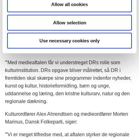
o
Allow all cookies
trykte og de digitale medier i forhold til momsfritagelsen.
n
Medieforbruget er i opbrud, og med den digitale
momsfritagelse øges mediernes incitament til at udvikle
Allow selection
nye forretningsmodeller og skabe nye indtjeningskilder.
Use necessary cookies only
Politisk ordfører Mette Abildgaard, Det Konservative
Folkeparti, siger:
”
Med medieaftalen får vi understreget DRs rolle som
kulturinstitution. DRs opgave bliver målrettet, så DR i
fremtiden skal skærpe sine programmer indenfor nyheder,
kunst og kultur, historieformidling, børn og unge,
uddannelse og læring, den kristne kulturarv, natur og den
regionale dækning.
Kulturordfører Alex Ahrendtsen og medieordfører Morten
Marinus, Dansk Folkeparti, siger:
”
Vi er meget tilfredse med, at aftalen styrker de regionale