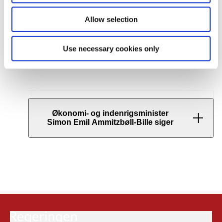
nuværende ordning med en strammere og mere simpel
Allow selection
modregningsordning, som både omfatter kommunens
indtægter fra p-billetter og afgifter og stiller kommunerne
Use necessary cookies only
mere lige. Det skønnes, at denne model vil øge
modregningen med 300-350 mio. kr. årligt.
Økonomi- og indenrigsminister
Simon Emil Ammitzbøll-Bille siger
P-billetter må ikke være en pengemaskine eller
skjulte skatter for kommunerne. Vi skal ikke
straffe travle familier, der er afhængige af bilen
for at få hverdagen til at hænge sammen, og
erhvervsdrivende, der har behov for at
transportere deres varer ud til deres kunder.