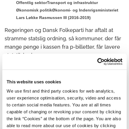
Offentlig sektor
Transport og infrastruktur
Økonomisk politik
Økonomi- og Indenrigsministeriet
Lars Løkke Rasmussen III (2016-2019)
Regeringen og Dansk Folkeparti har aftalt at
stramme statslig ordning, så kommuner, der får
mange penge i kassen fra p-billetter, får lavere
statstilskud.
Del på Facebook
Del på X (Twitter)
Del på LinkedIn
Send email
Print
This website uses cookies
We use first and third party cookies for web analytics,
user experience optimisation, security, video and access
to certain social media features. You are at all times
capable of changing or revoking your consent by clicking
the link “Cookies” at the bottom of the page. You are also
able to read more about our use of cookies by clicking