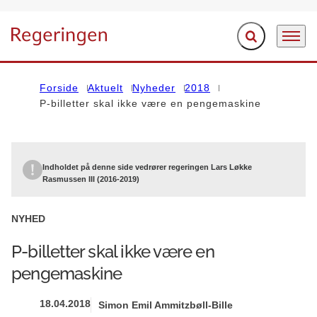
Fold søgefelt ud
Menu
Gå til forsiden
Forside
Aktuelt
Nyheder
2018
P-billetter skal ikke være en pengemaskine
Indholdet på denne side vedrører regeringen Lars Løkke
Rasmussen III (2016-2019)
NYHED
P-billetter skal ikke være en
pengemaskine
18.04.2018
Simon Emil Ammitzbøll-Bille