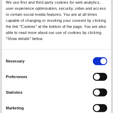
We use first and third party cookies for web analytics,
kroner.
user experience optimisation, security, video and access
"Vi har alle sammen et ansvar for at sætte en stopper for
to certain social media features. You are at all times
seksuel chikane, og derfor vil vi i regeringen nu også gøre
capable of changing or revoking your consent by clicking
det dyrere at overtræde forbuddet. Godtgørelserne i sager
the link “Cookies” at the bottom of the page. You are also
om seksuel chikane er simpelthen for lave og
able to read more about our use of cookies by clicking
utidssvarende. Det vil vi lave om på nu, og samtidig sende
“Show details” below.
et klart signal om, at seksuel chikane er helt uacceptabelt",
siger beskæftigelsesminister Troels Lund Poulsen.
C
Necessary
Tydligere forbud
o
Regeringen vil samtidig gøre forbuddet mod seksuel
n
chikane endnu tydeligere i ligebehandlingsloven, så der
s
Preferences
står, at lige arbejdsvilkår også omfatter forbud mod seksuel
e
n
chikane. Samtidig bliver det understreget, at der ikke bør
t
Statistics
lægges vægt på omgangstonen på arbejdspladsen, når
S
man skal vurdere sager om seksuel chikane, hvilket der
e
ellers tidligere har været eksempler på.
Marketing
l