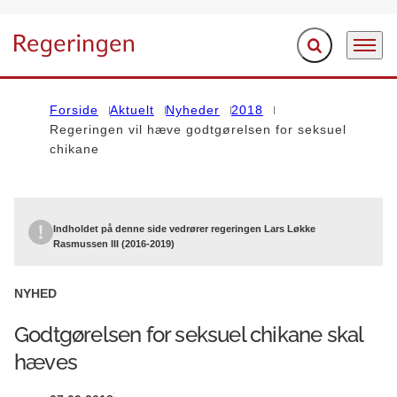
Fold søgefelt ud
Menu
Gå til forsiden
Forside
Aktuelt
Nyheder
2018
Regeringen vil hæve godtgørelsen for seksuel
chikane
Indholdet på denne side vedrører regeringen Lars Løkke
Rasmussen III (2016-2019)
NYHED
Godtgørelsen for seksuel chikane skal
hæves