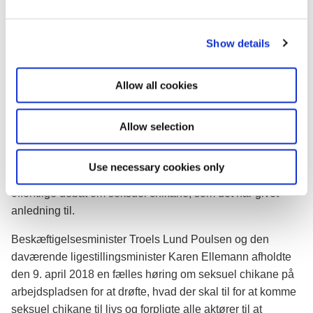
"Der må ikke herske nogen tvivl om, at seksuel chikane er
e
ulovligt, og man kan ikke bare bruge den undskyldning, at
c
der er en særlig omgangstone på arbejdspladsen.
Show details
t
Samtidig vil jeg gerne opfordre til, at arbejdsgiverne ser
i
o
kritisk på den kultur, der er på arbejdspladsen. Hvis den på
Allow all cookies
n
nogen måder kan virke krænkende, er det en
ledelsesopgave at gribe ind med det samme", siger Troels
Allow selection
Lund Poulsen.
Udspringer af bevægelse
Use necessary cookies only
Lovforslaget udspringer af #MeToo-bevægelsen og den
offentlige debat om seksuel chikane, som det har givet
anledning til.
Beskæftigelsesminister Troels Lund Poulsen og den
daværende ligestillingsminister Karen Ellemann afholdte
den 9. april 2018 en fælles høring om seksuel chikane på
arbejdspladsen for at drøfte, hvad der skal til for at komme
seksuel chikane til livs og forpligte alle aktører til at