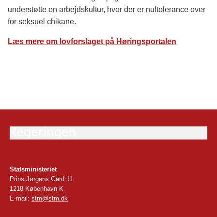
understøtte en arbejdskultur, hvor der er nultolerance over
for seksuel chikane.
Læs mere om lovforslaget på Høringsportalen
Statsministeriet
Prins Jørgens Gård 11
1218 København K
E-mail:
stm@stm.dk