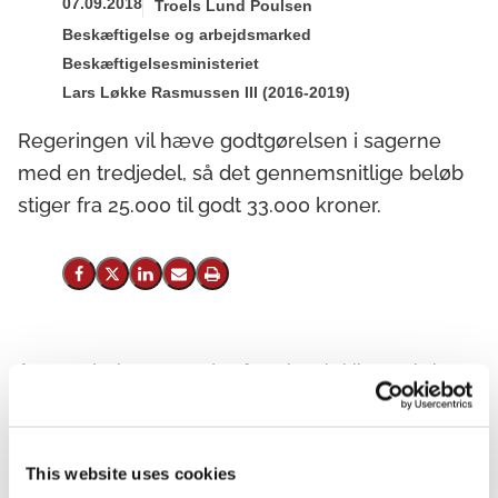
07.09.2018
Troels Lund Poulsen
Beskæftigelse og arbejdsmarked
Beskæftigelsesministeriet
Lars Løkke Rasmussen III (2016-2019)
Regeringen vil hæve godtgørelsen i sagerne
med en tredjedel, så det gennemsnitlige beløb
stiger fra 25.000 til godt 33.000 kroner.
Del på Facebook
Del på X (Twitter)
Del på LinkedIn
Send email
Print
Ansatte, der har været udsat for seksuel chikane, skal
fremover have en højere godtgørelse. Det mener
regeringen, der med et nyt lovforslag vil hæve
godtgørelsen i sagerne med en tredjedel, så det
This website uses cookies
gennemsnitlige beløb stiger fra 25.000 til godt 33.000