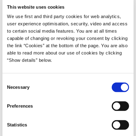
This website uses cookies
både produkter og virksomheder, som har dataetik dybt
forankret i kulturen", siger Christiane Vejlø, formand for
We use first and third party cookies for web analytics,
ekspertgruppen om dataetik:
user experience optimisation, security, video and access
to certain social media features. You are at all times
”Vores arbejde med dataetik har først været et sprint med
capable of changing or revoking your consent by clicking
de 9 konkrete anbefalinger, vi præsenterer i dag som
the link “Cookies” at the bottom of the page. You are also
resultat. Anbefalingerne skal på den lange bane medvirke
able to read more about our use of cookies by clicking
til at løfte dataetiske refleksioner og ansvarlig brug af data,
“Show details” below.
så både kulturen og konkurrenceevnen bliver styrket for
danske virksomheder på vej mod fremtiden."
C
Forbrugerne skal stille krav
Necessary
o
Derudover anbefaler ekspertgruppen, at der udvikles en
n
dynamisk værktøjskasse med vejledning og anvisninger,
s
Preferences
som gør det nemt at indtænke og operationalisere dataetik.
e
Anbefalingerne understøtter forbrugerne i at lære at stille
n
krav til tjenester og virksomhederne i at tage ansvar og se
t
Statistics
forretningspotentialet i ansvarlig dataanvendelse.
S