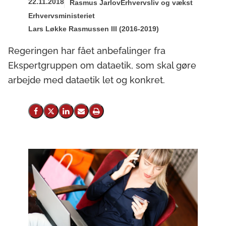
22.11.2018
Rasmus Jarlov
Erhvervsliv og vækst
Erhvervsministeriet
Lars Løkke Rasmussen III (2016-2019)
Regeringen har fået anbefalinger fra
Ekspertgruppen om dataetik, som skal gøre
arbejde med dataetik let og konkret.
Del på Facebook
Del på X (Twitter)
Del på LinkedIn
Send email
Print