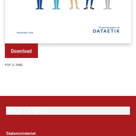
Download
PDF
1,3MB
Statsministeriet