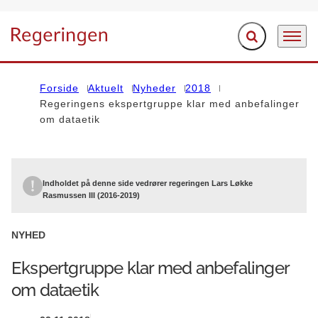
Fold søgefelt ud
Menu
Gå til forsiden
Forside
Aktuelt
Nyheder
2018
Regeringens ekspertgruppe klar med anbefalinger
om dataetik
Indholdet på denne side vedrører regeringen Lars Løkke
Rasmussen III (2016-2019)
NYHED
Ekspertgruppe klar med anbefalinger
om dataetik