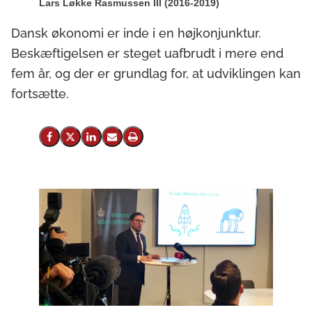
Lars Løkke Rasmussen III (2016-2019)
Dansk økonomi er inde i en højkonjunktur.
Beskæftigelsen er steget uafbrudt i mere end
fem år, og der er grundlag for, at udviklingen kan
fortsætte.
Del på Facebook
Del på X (Twitter)
Del på LinkedIn
Send email
Print