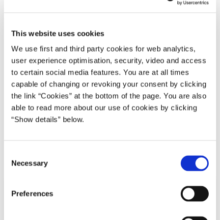
opsving. Det skyldes ikke mindst de reformer,
som er vedtaget på tværs af skiftende
regeringer. Flere har i dag incitament til at
This website uses cookies
arbejde, flere står til rådighed for
We use first and third party cookies for web analytics,
arbejdsmarkedet, og vi skal mere end 30 år
user experience optimisation, security, video and access
to certain social media features. You are at all times
tilbage for at finde lige så få offentligt
capable of changing or revoking your consent by clicking
forsørgede som i dag. Med finansloven for 2019
the link “Cookies” at the bottom of the page. You are also
holder vi væksten i det offentlige forbrug nede
able to read more about our use of cookies by clicking
og sender endnu flere penge tilbage i
“Show details” below.
danskernes lommer", siger økonomi- og
indenrigsminister Simon Emil Ammitzbøll-Bille.
C
Necessary
o
n
s
Preferences
e
n