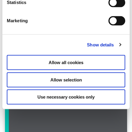
t
Statistics
S
e
Marketing
l
e
c
Show details
t
i
o
Allow all cookies
n
Allow selection
Use necessary cookies only