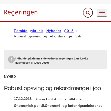
Fold søgefelt ud
Menu
Gå til forsiden
Forside
Aktuelt
Nyheder
2018
Robust opsving og rekordmange i job
Indholdet på denne side vedrører regeringen Lars Løkke
Rasmussen III (2016-2019)
NYHED
Robust opsving og rekordmange i job
17.12.2018
Simon Emil Ammitzbøll-Bille
Økonomisk politik
Økonomi- og Indenrigsministeriet