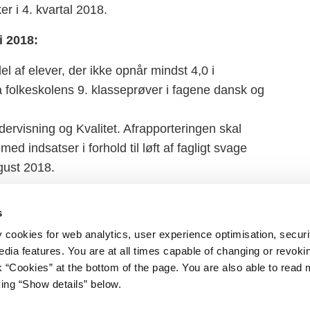
r i 4. kvartal 2018.
i 2018:
l af elever, der ikke opnår mindst 4,0 i
 folkeskolens 9. klasseprøver i fagene dansk og
ndervisning og Kvalitet. Afrapporteringen skal
d indsatser i forhold til løft af fagligt svage
ugust 2018.
s
y cookies for web analytics, user experience optimisation, securi
edia features. You are at all times capable of changing or revoki
nk “Cookies” at the bottom of the page. You are also able to read
king “Show details” below.