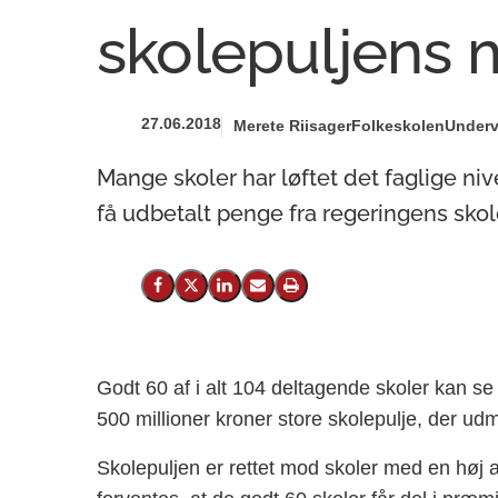
skolepuljens 
27.06.2018
Merete Riisager
Folkeskolen
Underv
Mange skoler har løftet det faglige ni
få udbetalt penge fra regeringens skol
Del på Facebook
Del på X (Twitter)
Del på LinkedIn
Send email
Print
Godt 60 af i alt 104 deltagende skoler kan se f
500 millioner kroner store skolepulje, der udm
Skolepuljen er rettet mod skoler med en høj a