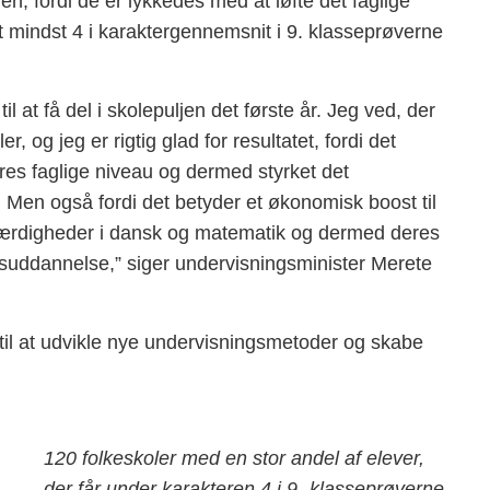
en, fordi de er lykkedes med at løfte det faglige
t mindst 4 i karaktergennemsnit i 9. klasseprøverne
l at få del i skolepuljen det første år. Jeg ved, der
 og jeg er rigtig glad for resultatet, fordi det
eres faglige niveau og dermed styrket det
 Men også fordi det betyder et økonomisk boost til
le færdigheder i dansk og matematik og dermed deres
msuddannelse,” siger undervisningsminister Merete
t til at udvikle nye undervisningsmetoder og skabe
120 folkeskoler med en stor andel af elever,
der får under karakteren 4 i 9.-klasseprøverne