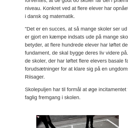
forventes, at de godt 60 skoler får del i præmi
niveau. Konkret ved at flere elever har opnåe
i dansk og matematik.
”Det er en succes, at så mange skoler ser ud ti
er gjort en kæmpe indsats ude på mange skoler,
betyder, at flere hundrede elever har løftet d
fundament, de skal bygge deres liv videre på.
de skoler, der har løftet flere elevers basa
forudsætninger for at klare sig på en ungdo
Riisager.
Skolepuljen har til formål at øge incitamente
faglig fremgang i skolen.