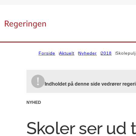
Gå til forsiden
Forside
Aktuelt
Nyheder
2018
Skolepul
Indholdet på denne side vedrører reger
NYHED
Skoler ser ud t