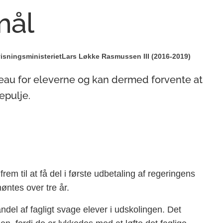
mål
isningsministeriet
Lars Løkke Rasmussen III (2016-2019)
veau for eleverne og kan dermed forvente at
epulje.
rem til at få del i første udbetaling af regeringens
øntes over tre år.
ndel af fagligt svage elever i udskolingen. Det