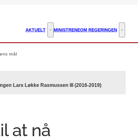
AKTUELT
MINISTRENE
OM REGERINGEN
Aktuelt - Flere links
Om regeri
jens mål
ingen Lars Løkke Rasmussen III (2016-2019)
il at nå