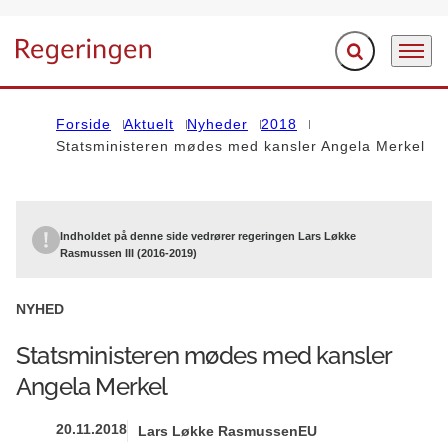
Fold søgefelt ud
Menu
Gå til forsiden
Forside
Aktuelt
Nyheder
2018
Statsministeren mødes med kansler Angela Merkel
Indholdet på denne side vedrører regeringen Lars Løkke
Rasmussen III (2016-2019)
NYHED
Statsministeren mødes med kansler
Angela Merkel
20.11.2018
Lars Løkke Rasmussen
EU