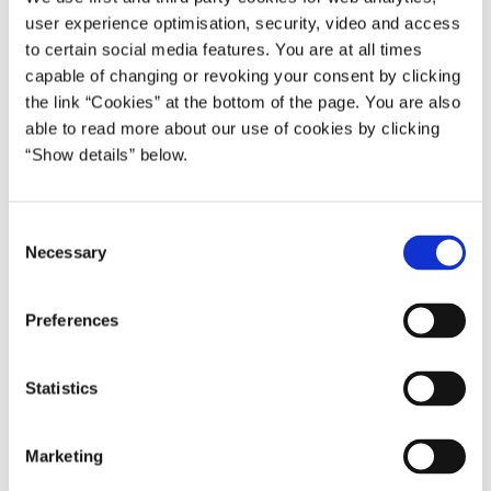
user experience optimisation, security, video and access
”Tyskland er en af vores allernærmeste allierede og en
to certain social media features. You are at all times
central partner i EU. Lige nu er der mange afgørende
capable of changing or revoking your consent by clicking
forhandlinger i gang om vores fælles fremtid i EU.
the link “Cookies” at the bottom of the page. You are also
Samarbejdet er vigtigt for, at danske synspunkter gør sig
able to read more about our use of cookies by clicking
gældende i de drøftelser.
“Show details” below.
Danmark er et digitalt fyrtårn. Vores høje grad af
digitalisering både af den offentlige sektor og i det private
C
erhvervsliv er ikke gået ubemærket hen hos vores
Necessary
o
nabolande. Det forspring skal udnyttes til gavn for dansk
n
vækst og arbejdspladser. Vi skal eksportere vores
s
Preferences
erfaringer og digitale løsninger til det store tyske marked,
e
så vi finder nye veje ind på de tyske butikshylder”, sagde
n
statsministeren før mødet.
t
Statistics
S
e
Marketing
l