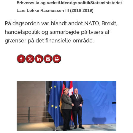
Erhvervsliv og vækst
Udenrigspolitik
Statsministeriet
Lars Løkke Rasmussen III (2016-2019)
På dagsorden var blandt andet NATO, Brexit,
handelspolitik og samarbejde på tværs af
grænser på det finansielle område.
Del på Facebook
Del på X (Twitter)
Del på LinkedIn
Send email
Print