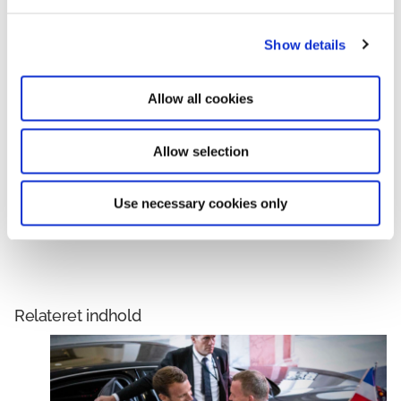
e
c
Show details
t
i
o
Allow all cookies
n
Allow selection
Statsministeren har også deltaget i et eksportfremstød på
digitaliseringsområdet med 30 danske virksomheder,
Use necessary cookies only
Dansk Erhverv, Dansk Industri og Eksportforeningen.
Relateret indhold