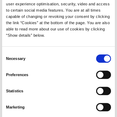
user experience optimisation, security, video and access
"I lyset heraf går jeg til Dronningen i morgen for
to certain social media features. You are at all times
at foretage justeringer i regeringens
capable of changing or revoking your consent by clicking
sammensætning."
the link “Cookies” at the bottom of the page. You are also
able to read more about our use of cookies by clicking
“Show details” below.
Del på Facebook
Del på X (Twitter)
Del på LinkedIn
Send email
Print
C
Necessary
o
Udtalelse fra statsminister Lars Løkke Rasmussen:
n
"Uddannelses- og forskningsminister Søren Pind har
s
Preferences
meddelt mig, at han ønsker at udtræde af regeringen og
e
Folketinget. Miljø- og fødevareminister Esben Lunde
n
Larsen har meddelt mig, at han ikke genopstiller ved
t
Statistics
næste folketingsvalg og stiller sin ministerpost til rådighed.
S
Søren Pind og Esben Lunde Larsen har igennem mange
e
Marketing
l
år ydet en flot indsats i Folketinget, regeringen og Venstre.
e
De har arbejdet hårdt for vores land, og det skylder jeg