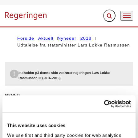
Fold søgefelt ud
Menu
Gå til forsiden
Forside
Aktuelt
Nyheder
2018
Udtalelse fra statsminister Lars Løkke Rasmussen
Indholdet på denne side vedrører regeringen Lars Løkke
Rasmussen III (2016-2019)
NYHED
To ministre udtræder af regeringen
01.05.2018
Lars Løkke Rasmussen
Statsministeriet
This website uses cookies
Lars Løkke Rasmussen III (2016-2019)
We use first and third party cookies for web analytics,