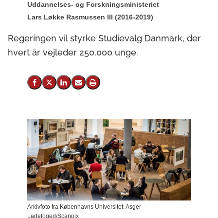
Uddannelses- og Forskningsministeriet
Lars Løkke Rasmussen III (2016-2019)
Regeringen vil styrke Studievalg Danmark, der
hvert år vejleder 250.000 unge.
Del på Facebook
Del på X (Twitter)
Del på LinkedIn
Send email
Print
Arkivfoto fra Københavns Universitet: Asger
Ladefoged/Scanpix