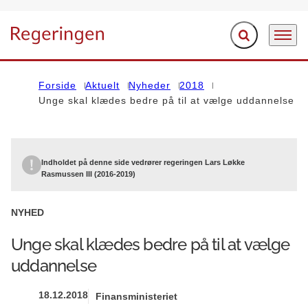
Fold søgefelt ud
Menu
Gå til forsiden
Forside
Aktuelt
Nyheder
2018
Unge skal klædes bedre på til at vælge uddannelse
Indholdet på denne side vedrører regeringen Lars Løkke
Rasmussen III (2016-2019)
NYHED
Unge skal klædes bedre på til at vælge
uddannelse
18.12.2018
Finansministeriet