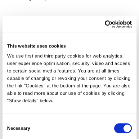
Skal jeg gå efter at læse videre på universitet eller søge
om optagelse på et erhvervsakademi? Hvilke
videregående uddannelser kan jeg søge ind på med en
This website uses cookies
erhvervsuddannelse? Hvilke adgangskrav er der for at
We use first and third party cookies for web analytics,
komme ind på jurastudiet i Aarhus? Kan jeg tage til
user experience optimisation, security, video and access
udlandet for at dygtiggøre mig undervejs i mit
to certain social media features. You are at all times
uddannelsesforløb? Og hvordan kan jeg kvalificere mig til
capable of changing or revoking your consent by clicking
at studere biomedicin, hvis jeg ikke har matematik på
the link “Cookies” at the bottom of the page. You are also
højniveau?
able to read more about our use of cookies by clicking
“Show details” below.
Spørgsmålene kan være mange, når man som ung
eksempelvis går i gymnasiet eller på en erhvervsskole
eller lige har færdiggjort sin ungdomsuddannelse og skal
C
lægge planer for fremtiden.
Necessary
o
Regeringen vil derfor give de unge bedre muligheder for at
n