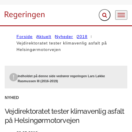
Fold søgefelt ud
Menu
Gå til forsiden
Forside
Aktuelt
Nyheder
2018
Vejdirektoratet tester klimavenlig asfalt på
Helsingørmotorvejen
Indholdet på denne side vedrører regeringen Lars Løkke
Rasmussen III (2016-2019)
NYHED
Vejdirektoratet tester klimavenlig asfalt
på Helsingørmotorvejen