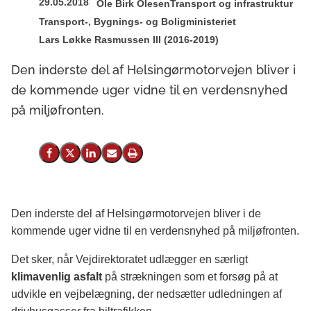
29.05.2018
Ole Birk Olesen
Transport og infrastruktur
Transport-, Bygnings- og Boligministeriet
Lars Løkke Rasmussen III (2016-2019)
Den inderste del af Helsingørmotorvejen bliver i
de kommende uger vidne til en verdensnyhed
på miljøfronten.
Del på Facebook
Del på X (Twitter)
Del på LinkedIn
Send email
Print
Den inderste del af Helsingørmotorvejen bliver i de
kommende uger vidne til en verdensnyhed på miljøfronten.
Det sker, når Vejdirektoratet udlægger en særligt
klimavenlig asfalt
på strækningen som et forsøg på at
udvikle en vejbelægning, der nedsætter udledningen af