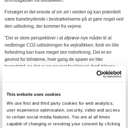
drivhusgasser fra biltrafikken.
Forsøget er det eneste af sin art i verden og kan potentielt
være banebrydende i bestræbelserne på at gøre noget ved
den udledning, der kommer fra vejene.
”Der er store perspektiver i at afprøve nye måder til at
nedbringe CO2-udledningen fra vejtrafikken, fordi en lille
forbedring kan have meget stor indvirkning. Det er en
gevinst for bilisterne, hver gang de sparer en liter
brændstof, og det er en gevinst for klimaet, fordi bilerne
udleder mindre CO2. Hvis vores forventninger holder stik,
vil borgerne og virksomhederne i gennemsnit spare ca. 40
mio. kr. i brændstof for hver million kroner, der investeres i
This website uses cookies
klimavenlig asfalt. Det vil være en kæmpe økonomisk
gevinst, og derfor ser jeg med stor interesse frem til
We use first and third party cookies for web analytics,
resultaterne af forsøget, som bl.a. skal teste asfaltens
user experience optimisation, security, video and access
holdbarhed osv.", siger transport-, bygnings- og
to certain social media features. You are at all times
boligminister Ole Birk Olesen.
capable of changing or revoking your consent by clicking