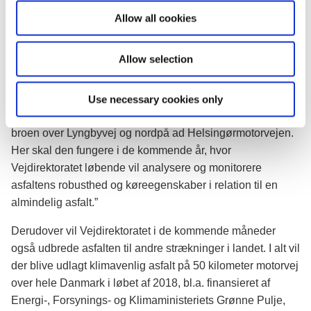
o
til at øge vores viden om asfaltens egenskaber efter at
Allow all cookies
n
have afprøvet den på en særdeles tungt trafikeret
strækning som denne over tid", fortæller projektlederen.
Allow selection
Udbrede til flere strækninger i landet
Use necessary cookies only
Asfalten bliver udlagt på en strækning på 500 meter fra
broen over Lyngbyvej og nordpå ad Helsingørmotorvejen.
Her skal den fungere i de kommende år, hvor
Vejdirektoratet løbende vil analysere og monitorere
asfaltens robusthed og køreegenskaber i relation til en
almindelig asfalt.”
Derudover vil Vejdirektoratet i de kommende måneder
også udbrede asfalten til andre strækninger i landet. I alt vil
der blive udlagt klimavenlig asfalt på 50 kilometer motorvej
over hele Danmark i løbet af 2018, bl.a. finansieret af
Energi-, Forsynings- og Klimaministeriets Grønne Pulje,