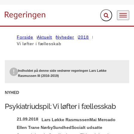
Fold søgefelt ud
Menu
Gå til forsiden
Forside
Aktuelt
Nyheder
2018
Vi løfter i fællesskab
Indholdet på denne side vedrører regeringen Lars Løkke
Rasmussen III (2016-2019)
NYHED
Psykiatriudspil: Vi løfter i fællesskab
21.09.2018
Lars Løkke Rasmussen
Mai Mercado
Ellen Trane Nørby
Sundhed
Socialt udsatte