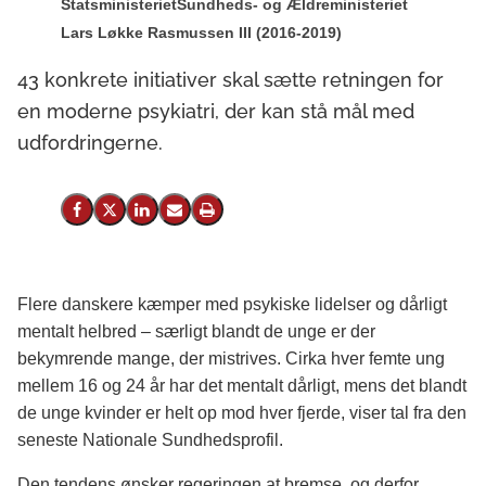
Statsministeriet
Sundheds- og Ældreministeriet
Lars Løkke Rasmussen III (2016-2019)
43 konkrete initiativer skal sætte retningen for
en moderne psykiatri, der kan stå mål med
udfordringerne.
Del på Facebook
Del på X (Twitter)
Del på LinkedIn
Send email
Print
Flere danskere kæmper med psykiske lidelser og dårligt
mentalt helbred – særligt blandt de unge er der
bekymrende mange, der mistrives. Cirka hver femte ung
mellem 16 og 24 år har det mentalt dårligt, mens det blandt
de unge kvinder er helt op mod hver fjerde, viser tal fra den
seneste Nationale Sundhedsprofil.
Den tendens ønsker regeringen at bremse, og derfor