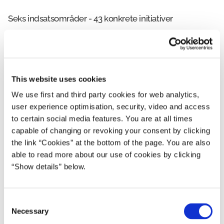
Seks indsatsområder - 43 konkrete initiativer
Flere gribes med tidligere og
lettilgængelig indsats
This website uses cookies
We use first and third party cookies for web analytics,
1. Lokal forankring af
Personalets kompetencer styrkes og
user experience optimisation, security, video and access
afstigmatiseringsindsatsen EN AF OS
bruges bedre
to certain social media features. You are at all times
2. Bedre inddragelse af mennesker med
capable of changing or revoking your consent by clicking
psykiske lidelser og deres pårørende gennem
the link “Cookies” at the bottom of the page. You are also
14. Specialuddannelsen i psykiatrisk sygepleje
civilsamfundet
Kvaliteten i indsatsen i
able to read more about our use of cookies by clicking
skal leve op til fremtidens krav
socialpsykiatrien styrkes
3. Viden om og udbredelse af “peer to peer”-
“Show details” below.
15. Specialpsykologernes kompetencer skal
projekter
bedre i spil
4. Psykiatritopmødet videreføres
21. En strategisk omlægning og udvikling af
16. Undersøge mulighederne for
De mest syge patienter får bedre og
5. Landsdækkende udbredelse af headspace
C
indsatsen i socialpsykiatrien
mere intensiv behandling
sundhedsautorisation af psykologer
Necessary
o
6. Styrke Studenterrådgivningen på de
22. Videns- og kompetenceløft af ledere og
17. Understøtte rekruttering af dygtige