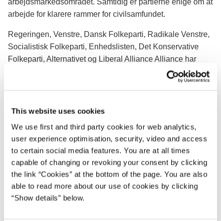
arbejdsmarkedsområdet. Samtidig er partierne enige om at
arbejde for klarere rammer for civilsamfundet.
Regeringen, Venstre, Dansk Folkeparti, Radikale Venstre,
Socialistisk Folkeparti, Enhedslisten, Det Konservative
Folkeparti, Alternativet og Liberal Alliance Alliance har
indgået aftale om fordeling af reserven til foranstaltninger
på social-, sundheds- og arbejdsmarkedsområdet. Med
aftalen afsættes 849 millioner kr. over fire år. Reserven
afløser den nedlagte Satspulje og bruges på initiativer, der
This website uses cookies
gør en forskel for udsatte mennesker i Danmark.
We use first and third party cookies for web analytics,
user experience optimisation, security, video and access
På socialområdet er der bl.a. afsat penge over de næste
to certain social media features. You are at all times
fire år til hjemløse, exit-program for prostitution,
capable of changing or revoking your consent by clicking
ungekrisecenter, bedre rammer for overgangen til
the link “Cookies” at the bottom of the page. You are also
voksenlivet for unge med handicap, undersøgelse af
able to read more about our use of cookies by clicking
anbringelsessager og fritidsaktiviteter til udsatte børn og
“Show details” below.
unge. På sundheds- og ældreområdet er der afsat penge til
bl.a. opfølgning på demenshandlingsplan 2025, læger,