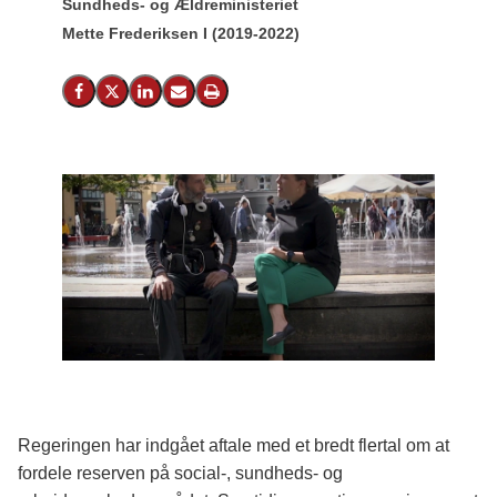
Sundheds- og Ældreministeriet
Mette Frederiksen I (2019-2022)
Del på Facebook
Del på X (Twitter)
Del på LinkedIn
Send email
Print
Regeringen har indgået aftale med et bredt flertal om at
fordele reserven på social-, sundheds- og