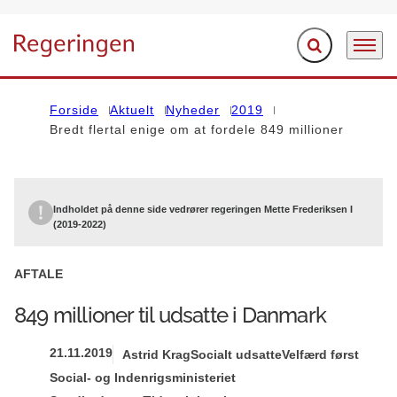
Fold søgefelt ud
Menu
Gå til forsiden
Forside
Aktuelt
Nyheder
2019
Bredt flertal enige om at fordele 849 millioner
Indholdet på denne side vedrører regeringen Mette Frederiksen I
(2019-2022)
AFTALE
849 millioner til udsatte i Danmark
21.11.2019
Astrid Krag
Socialt udsatte
Velfærd først
Social- og Indenrigsministeriet