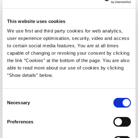
Foto: Colourbox
This website uses cookies
We use first and third party cookies for web analytics,
Det er en helt ny digital verden, som inden for de
user experience optimisation, security, video and access
kommende år vil blive til virkelighed, når det kommende
to certain social media features. You are at all times
5G-net skal udrulles i Danmark. Derfor præsenteres en 5G-
capable of changing or revoking your consent by clicking
handlingsplan for Danmark, der skal sørge for, at
the link “Cookies” at the bottom of the page. You are also
teleselskaberne har så gode forhold som muligt til at
able to read more about our use of cookies by clicking
udrulle 5G, og erhvervslivet kan udvikle nyskabende 5G-
“Show details” below.
løsninger.
”Det er helt afgørende for fremtidens samfund og den
C
Necessary
teknologiske udvikling, at vi skaber de bedst mulige
o
rammer for, at teleindustrien kan få sat gang i udrulningen
n
og anvendelsen af det hurtige 5G-net. Danmark skal være
s
Preferences
e
med helt fremme, så vi fastholder vækst og arbejdsplader
n
inden for teknologiområdet”, siger teleminister Lars Chr.