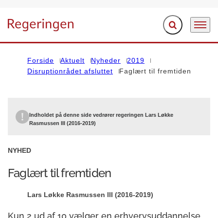
Fold søgefelt ud
Menu
Gå til forsiden
Forside
Aktuelt
Nyheder
2019
Disruptionrådet afsluttet
Faglært til fremtiden
Indholdet på denne side vedrører regeringen Lars Løkke
Rasmussen III (2016-2019)
NYHED
Faglært til fremtiden
Lars Løkke Rasmussen III (2016-2019)
Kun 2 ud af 10 vælger en erhvervsuddannelse