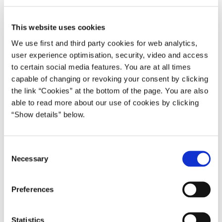
Disruptionrådet har flere gange været taget med på råd,
om udfordringerne med som samfund at ruste sig til
This website uses cookies
fremtidens kompetencer. Til rådets møder har det blandt
andet været drøftet, hvordan man imødekommer de behov,
We use first and third party cookies for web analytics,
virksomhederne har, når det gælder flere faglærte.
user experience optimisation, security, video and access
to certain social media features. You are at all times
Regeringen har indgået en bred aftale, der styrker vejen fra
capable of changing or revoking your consent by clicking
folkeskole til faglært. En vifte af initiativer skal reformere
the link “Cookies” at the bottom of the page. You are also
søgningen til erhvervsuddannelserne:
able to read more about our use of cookies by clicking
“Show details” below.
”Vi har som regering den ambition, at flere unge skal
vælge at gennemføre en erhvervsuddannelse, fordi vi som
C
Necessary
land har brug for mennesker med kloge hænder og kloge
o
hoveder, og fordi en erhvervsuddannelse er et godt valg for
n
s
den enkelte", siger s
tatsminister, Lars Løkke Rasmussen
Preferences
e
Aftalen betyder, at trådene fra erhvervsuddannelserne nu
n
bliver trukket helt ned i folkeskolen. Her vil eleverne i
t
Statistics