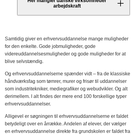
Her mangler danske virksomheder
arbejdskraft
Indenfor Bygge og anlæg blev der i efterår
2018 rekrutteret forgæves til cirka 5.590
stillinger. Cirka 71 procent af de stillinger
Samtidig giver en erhvervsuddannelse mange muligheder
havde en stillingsbetegnelse, hvor der
for den enkelte. Gode jobmuligheder, gode
ligger en erhvervsuddannelse bag.
videreuddannelsesmuligheder og gode muligheder for at
blive selvstændig.
I brancherne Industri samt Hotel og
restauration blev der rekrutteret forgæves til
Og erhvervsuddannelserne spænder vidt – fra de klassiske
henholdsvis omkring 6.740og 4.790
håndværksfag som tømrer, murer og frisør til uddannelser
stillinger. Det svarer til, at hhv. 75 og 60
som industritekniker, mediegrafiker og webudvikler. Og alt
procent af stillingerne havde en
derimellem. I alt findes der mere end 100 forskellige typer
stillingsbetegnelse, hvor der ligger en
erhvervsuddannelser.
erhvervsuddannelse bag.
Alligevel er søgningen til erhvervsuddannelserne er faldet
Kilde: Beskæftigelsesministeriet – Styrelsen for
betydeligt over en årrække. Andelen af elever, der vælger
Arbejdsmarked og Rekruttering, 2018
en erhvervsuddannelse direkte fra grundskolen er faldet fra