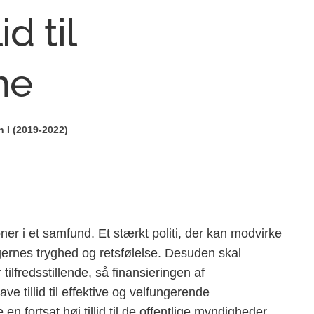
d til
ne
n I (2019-2022)
oner i et samfund. Et stærkt politi, der kan modvirke
gernes tryghed og retsfølelse. Desuden skal
lfredsstillende, så finansieringen af
e tillid til effektive og velfungerende
 en fortsat høj tillid til de offentlige myndigheder