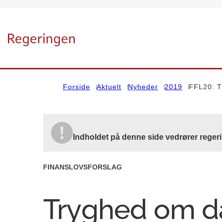
Gå til forsiden
Forside
Aktuelt
Nyheder
2019
FFL20: T
Indholdet på denne side vedrører regeri
FINANSLOVSFORSLAG
Tryghed om d