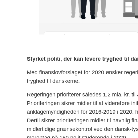
Styrket politi, der kan levere tryghed til 
Med finanslovforslaget for 2020 ønsker regering
tryghed til danskerne.
Regeringen prioriterer således 1,2 mia. kr. ti
Prioriteringen sikrer midler til at videreføre init
anklagemyndigheden for 2016-2019 i 2020, he
Dertil sikrer prioriteringen midler til navnlig 
midlertidige grænsekontrol ved den dansk-tys
meroptag på 150 politistuderende i 2020.