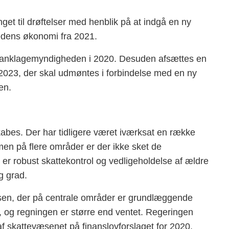
inget til drøftelser med henblik på at indgå en ny
hedens økonomi fra 2021.
t og anklagemyndigheden i 2020. Desuden afsættes en
1-2023, der skal udmøntes i forbindelse med en ny
en.
kabes. Der har tidligere været iværksat en række
men på flere områder er der ikke sket de
er robust skattekontrol og vedligeholdelse af ældre
ig grad.
sen, der på centrale områder er grundlæggende
 og regningen er større end ventet. Regeringen
 af skattevæsenet på finanslovforslaget for 2020.