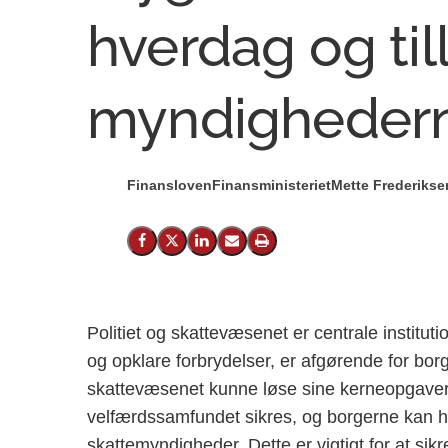
hverdag og tilli
myndigheder
Finansloven
Finansministeriet
Mette Frederikse
Del på Facebook
Del på X (Twitter)
Del på LinkedIn
Send email
Print
Politiet og skattevæsenet er centrale instituti
og opklare forbrydelser, er afgørende for bor
skattevæsenet kunne løse sine kerneopgaver ti
velfærdssamfundet sikres, og borgerne kan hav
skattemyndigheder. Dette er vigtigt for at sikre