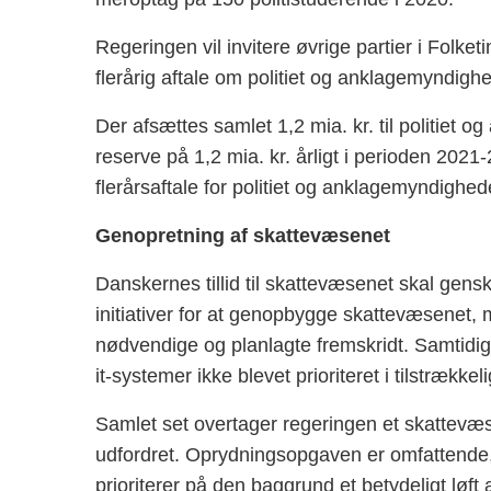
Regeringen vil invitere øvrige partier i Folket
flerårig aftale om politiet og anklagemyndig
Der afsættes samlet 1,2 mia. kr. til politie
reserve på 1,2 mia. kr. årligt i perioden 202
flerårsaftale for politiet og anklagemyndighed
Genopretning af skattevæsenet
Danskernes tillid til skattevæsenet skal gens
initiativer for at genopbygge skattevæsenet, 
nødvendige og planlagte fremskridt. Samtidig 
it-systemer ikke blevet prioriteret i tilstrækkel
Samlet set overtager regeringen et skattevæ
udfordret. Oprydningsopgaven er omfattende,
prioriterer på den baggrund et betydeligt løft