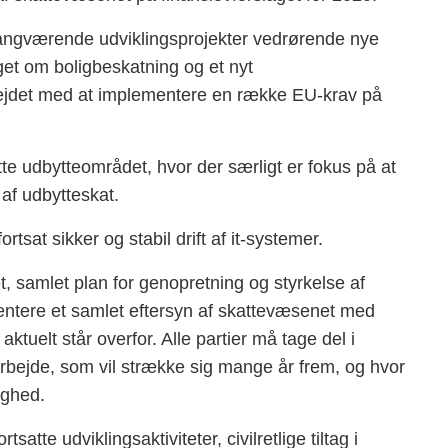
 igangværende udviklingsprojekter vedrørende nye
get om boligbeskatning og et nyt
bejdet med at implementere en række EU-krav på
e udbytteområdet, hvor der særligt er fokus på at
af udbytteskat.
rtsat sikker og stabil drift af it-systemer.
, samlet plan for genopretning og styrkelse af
entere et samlet eftersyn af skattevæsenet med
tuelt står overfor. Alle partier må tage del i
rbejde, som vil strække sig mange år frem, og hvor
ighed.
satte udviklingsaktiviteter, civilretlige tiltag i