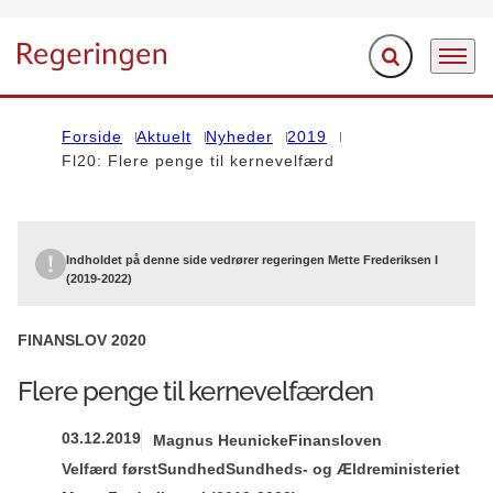
Fold søgefelt ud
Menu
Gå til forsiden
Forside
Aktuelt
Nyheder
2019
Fl20: Flere penge til kernevelfærd
Indholdet på denne side vedrører regeringen Mette Frederiksen I
(2019-2022)
FINANSLOV 2020
Flere penge til kernevelfærden
03.12.2019
Magnus Heunicke
Finansloven
Velfærd først
Sundhed
Sundheds- og Ældreministeriet