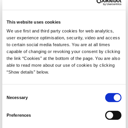
afsat penge til 1.000 ekstra sygeplejersker. Konkret
afsættes der 300 mio. kr. i 2020, stigende til 600 mio. kr.
årligt fra 2021 og frem - til flere sygeplejersker, så
This website uses cookies
regionerne har mulighed for at ansætte 500 sygeplejersker
We use first and third party cookies for web analytics,
i 2020 og 1.000 sygeplejersker fra 2021.
user experience optimisation, security, video and access
to certain social media features. You are at all times
”Sygeplejerskerne på vores sygehuse gør en kæmpe
capable of changing or revoking your consent by clicking
indsats hver dag. Det er tydeligt, når man kommer rundt på
the link “Cookies” at the bottom of the page. You are also
sygehusene. I den seneste tid er der desværre blevet færre
able to read more about our use of cookies by clicking
sygeplejersker på sygehuse. Den udvikling skal vi have
“Show details” below.
vendt, for i de kommende år bliver der flere ældre. Derfor
har sygeplejerskerne på vores sygehuse behov for flere
kolleger allerede i 2020, så patienterne og de ældre kan
C
føle sig i trygge hænder”, siger Magnus Heunicke.
Necessary
o
n
Indsats mod rygning
s
Prisen på cigaretter stiger til 55 kr. til næste år og til 60 kr. i
Preferences
e
2022. Det vil gøre en markant forskel og være et solidt
n