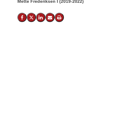
Mette Frederiksen I (2019-2022)
Del på Facebook
Del på X (Twitter)
Del på LinkedIn
Send email
Print