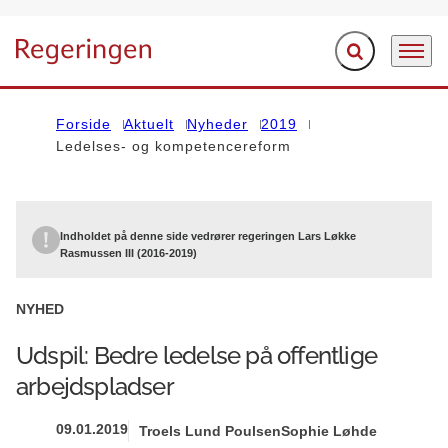
Fold søgefelt ud
Menu
Gå til forsiden
Forside
Aktuelt
Nyheder
2019
Ledelses- og kompetencereform
Indholdet på denne side vedrører regeringen Lars Løkke
Rasmussen III (2016-2019)
NYHED
Udspil: Bedre ledelse på offentlige
arbejdspladser
09.01.2019
Troels Lund Poulsen
Sophie Løhde