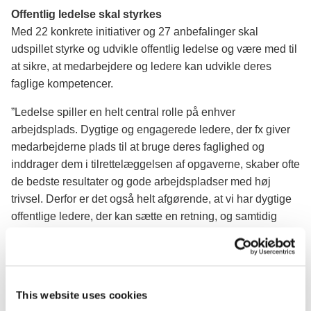
Offentlig ledelse skal styrkes
Med 22 konkrete initiativer og 27 anbefalinger skal
udspillet styrke og udvikle offentlig ledelse og være med til
at sikre, at medarbejdere og ledere kan udvikle deres
faglige kompetencer.
”Ledelse spiller en helt central rolle på enhver
arbejdsplads. Dygtige og engagerede ledere, der fx giver
medarbejderne plads til at bruge deres faglighed og
inddrager dem i tilrettelæggelsen af opgaverne, skaber ofte
de bedste resultater og gode arbejdspladser med høj
trivsel. Derfor er det også helt afgørende, at vi har dygtige
offentlige ledere, der kan sætte en retning, og samtidig
forstår værdien af, at opgaver løses bedst i fællesskab”,
siger Sophie Løhde.
Sygefravær skal ned
This website uses cookies
Udspillet indeholder bl.a. initiativer, der skal nedbringe