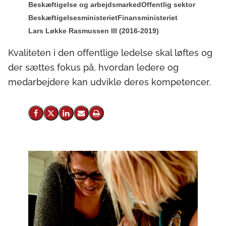
Beskæftigelse og arbejdsmarked
Offentlig sektor
Beskæftigelsesministeriet
Finansministeriet
Lars Løkke Rasmussen III (2016-2019)
Kvaliteten i den offentlige ledelse skal løftes og
der sættes fokus på, hvordan ledere og
medarbejdere kan udvikle deres kompetencer.
Del på Facebook
Del på X (Twitter)
Del på LinkedIn
Send email
Print