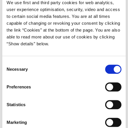
sygfraværet i den offentlige sektor. Regeringen vil fx
We use first and third party cookies for web analytics,
etablere et nyt rejsehold, der kan tage rundt i hele landet
user experience optimisation, security, video and access
for at rådgive arbejdspladser med et særligt højt
to certain social media features. You are at all times
sygefravær.
capable of changing or revoking your consent by clicking
the link “Cookies” at the bottom of the page. You are also
”Et godt arbejdsmiljø og et lavt sygefravær er nogle af
able to read more about our use of cookies by clicking
grundstenene for at have velfungerende arbejdspladser,
“Show details” below.
der gør det muligt at skabe værdi for borgerne. Her spiller
god og kompetent ledelse et vigtigt element. Det er der
behov for at styrke, og jeg er derfor glad for, at vi i dag kan
C
Necessary
o
præsentere brede sygefraværsinitiativer, som skal være
n
med til at sikre et bedre og sundere arbejdsmiljø”, siger
s
beskæftigelsesminister Troels Lund Poulsen.
Preferences
e
Kompetencer skal udvikles
n
Udover at nedbringe sygefraværet og løfte
t
Statistics
ledelseskvaliteten skal udspillet styrke
S
kompetenceudviklingen blandt ledere og medarbejdere i
e
Marketing
det offentlige. Det skal bl.a. ske ved at etablere et nyt
l