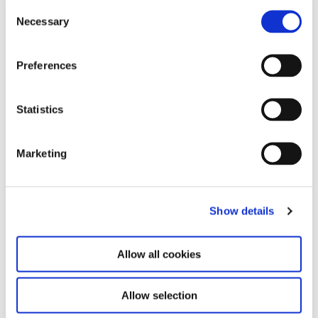
C
Necessary
o
n
s
Preferences
e
n
t
Statistics
S
e
Marketing
l
e
c
Show details
t
i
o
Allow all cookies
n
Allow selection