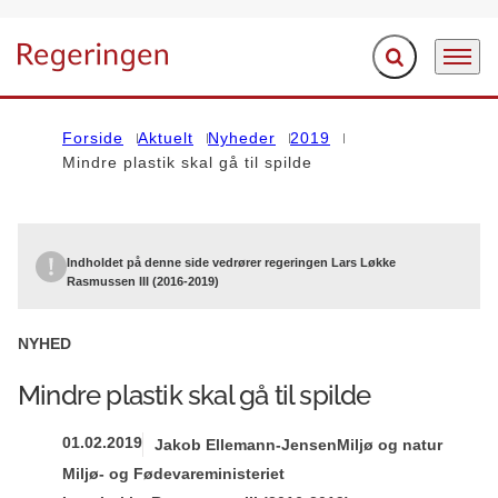
Fold søgefelt ud
Menu
Gå til forsiden
Forside
Aktuelt
Nyheder
2019
Mindre plastik skal gå til spilde
Indholdet på denne side vedrører regeringen Lars Løkke
Rasmussen III (2016-2019)
NYHED
Mindre plastik skal gå til spilde
01.02.2019
Jakob Ellemann-Jensen
Miljø og natur
Miljø- og Fødevareministeriet