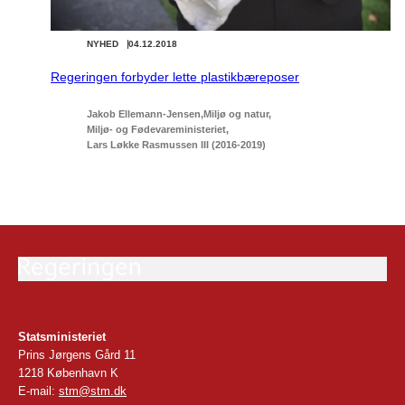
NYHED
04.12.2018
Regeringen forbyder lette plastikbæreposer
Jakob Ellemann-Jensen
Miljø og natur
Miljø- og Fødevareministeriet
Lars Løkke Rasmussen III (2016-2019)
Statsministeriet
Prins Jørgens Gård 11
1218 København K
E-mail:
stm@stm.dk