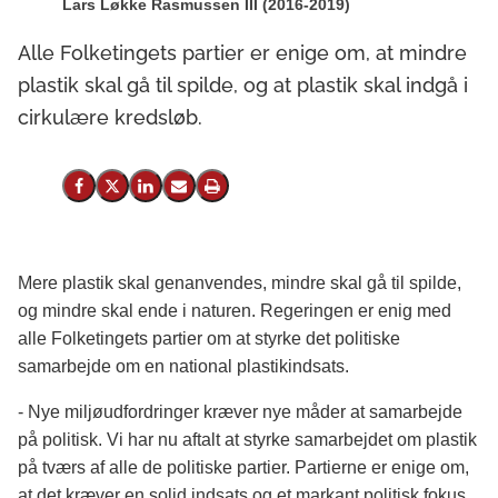
Lars Løkke Rasmussen III (2016-2019)
Alle Folketingets partier er enige om, at mindre
plastik skal gå til spilde, og at plastik skal indgå i
cirkulære kredsløb.
Del på Facebook
Del på X (Twitter)
Del på LinkedIn
Send email
Print
Mere plastik skal genanvendes, mindre skal gå til spilde,
og mindre skal ende i naturen. Regeringen er enig med
alle Folketingets partier om at styrke det politiske
samarbejde om en national plastikindsats.
- Nye miljøudfordringer kræver nye måder at samarbejde
på politisk. Vi har nu aftalt at styrke samarbejdet om plastik
på tværs af alle de politiske partier. Partierne er enige om,
at det kræver en solid indsats og et markant politisk fokus