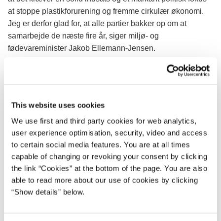
at stoppe plastikforurening og fremme cirkulær økonomi.
Jeg er derfor glad for, at alle partier bakker op om at
samarbejde de næste fire år, siger miljø- og
fødevareminister Jakob Ellemann-Jensen.
Regeringen præsenterede sin plastikhandlingsplan
”Plastik uden spild”
i
december
. Den samarbejdsaftale,
som netop er indgået, medfører bl.a. et øget fokus på
This website uses cookies
bæredygtigt design af plastikemballage, reduktion af
forbruget af kildevand på flaske samt styrket viden om
We use first and third party cookies for web analytics,
mikroplast. Aftalen fastlægger også, at parterne løbende
user experience optimisation, security, video and access
skal drøfte reduktion af plastikforurening, mere
to certain social media features. You are at all times
genanvendelse og cirkulær økonomi.
capable of changing or revoking your consent by clicking
the link “Cookies” at the bottom of the page. You are also
able to read more about our use of cookies by clicking
LÆS MERE PÅ MILJØ- OG
“Show details” below.
FØDEVAREMINISTERIETS HJEMMESIDE