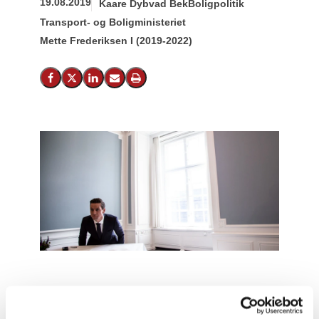
19.08.2019
Kaare Dybvad Bek
Boligpolitik
Transport- og Boligministeriet
Mette Frederiksen I (2019-2022)
Del på Facebook
Del på X (Twitter)
Del på LinkedIn
Send email
Print
Tasken er pakket med sager og en god portion