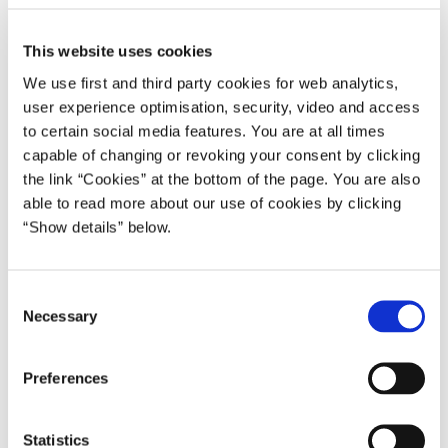
nysgerrighed, når boligminister Kaare Dybvad Bek i dag
besøger Skovgårdsparken, som er et af Danmarks særligt
This website uses cookies
belastede boligområder, der i 2020 risikerer at blive
kategoriseret som dét, der i lovgivningen betegnes som en
We use first and third party cookies for web analytics,
hård ghetto.
user experience optimisation, security, video and access
to certain social media features. You are at all times
Derfor ønsker ministeren ved selvsyn at være en dag i
capable of changing or revoking your consent by clicking
området for at sætte fokus på behovet for forebyggelse og
the link “Cookies” at the bottom of the page. You are also
for at høre mere om de initiativer, der bliver gjort lokalt for
able to read more about our use of cookies by clicking
ikke at komme på listen i 2020.
“Show details” below.
"Jeg er meget optaget af, at vi får skabt mere blandede
byer og boligområder, og det gælder også for de særligt
C
udsatte boligområder, som Skovgårdsparken er et
Necessary
o
eksempel på. De udsatte boligområder skal have bedre
n
betingelser for at blive omdannet til velfungerende bydele
s
Preferences
til gavn for ikke blot området selv, men for hele landet.
e
Derfor ser jeg meget frem til at få en dag med
n
boligforeningerne og beboerne i Skovgårdsparken for ved
t
Statistics