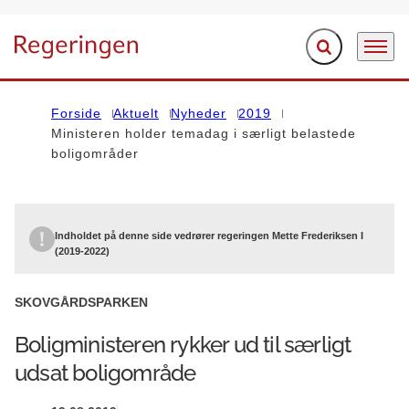
Fold søgefelt ud
Menu
Gå til forsiden
Forside
Aktuelt
Nyheder
2019
Ministeren holder temadag i særligt belastede
boligområder
Indholdet på denne side vedrører regeringen Mette Frederiksen I
(2019-2022)
SKOVGÅRDSPARKEN
Boligministeren rykker ud til særligt
udsat boligområde