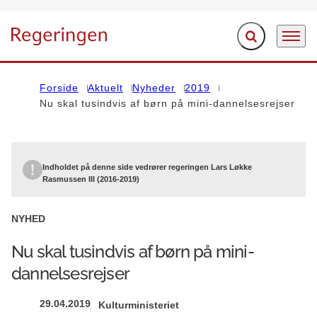
Fold søgefelt ud
Menu
Gå til forsiden
Forside
Aktuelt
Nyheder
2019
Nu skal tusindvis af børn på mini-dannelsesrejser
Indholdet på denne side vedrører regeringen Lars Løkke
Rasmussen III (2016-2019)
NYHED
Nu skal tusindvis af børn på mini-
dannelsesrejser
29.04.2019
Kulturministeriet