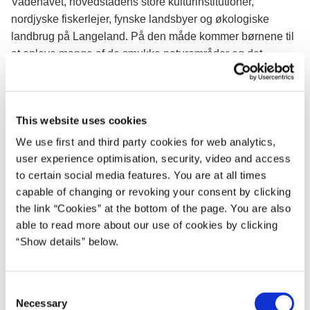
Vadehavet, hovedstadens store kulturinstitutioner,
nordjyske fiskerlejer, fynske landsbyer og økologiske
landbrug på Langeland. På den måde kommer børnene til
at opleve mange af de smukke naturområder og det
kulturliv, der fortæller vores lands historie, og de kommer til
at opleve egne af landet, de normalt ikke ser.
Fire ministre står bag tiltaget, der nu sender skolebørn fra
This website uses cookies
55 af landets kommuner på opdagelsesrejser rundt i hele
We use first and third party cookies for web analytics,
landet.
user experience optimisation, security, video and access
to certain social media features. You are at all times
capable of changing or revoking your consent by clicking
the link “Cookies” at the bottom of the page. You are also
Fakta om projektet
able to read more about our use of cookies by clicking
“Show details” below.
Skoler fra hele landet blev i foråret 2019 inviteret til at
medvirke i projektet, og mere end 8.000 elever fra i alt
201 skoler (folkeskoler og frie grundskoler) fordelt på
C
55 forskellige kommuner får mulighed for at deltage i
Necessary
o