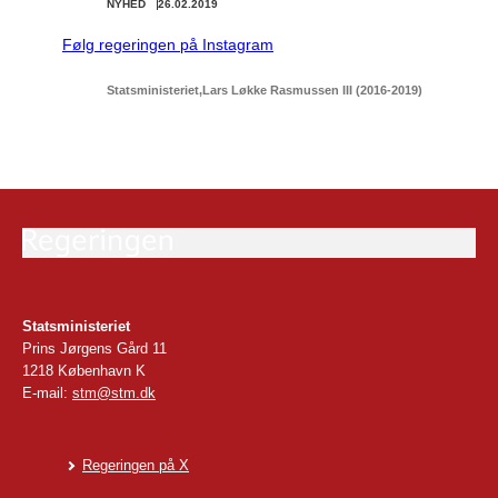
NYHED
26.02.2019
Følg regeringen på Instagram
Statsministeriet
Lars Løkke Rasmussen III (2016-2019)
Statsministeriet
Prins Jørgens Gård 11
1218 København K
E-mail:
stm@stm.dk
Regeringen på X