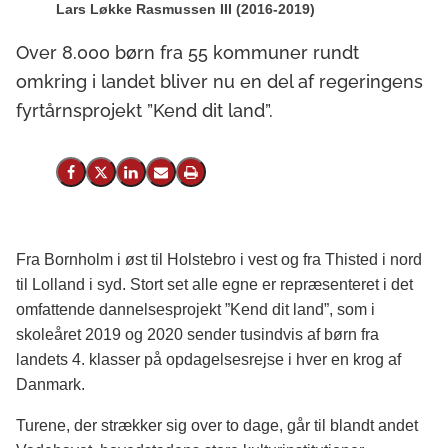
Lars Løkke Rasmussen III (2016-2019)
Over 8.000 børn fra 55 kommuner rundt
omkring i landet bliver nu en del af regeringens
fyrtårnsprojekt ”Kend dit land”.
Del på Facebook
Del på X (Twitter)
Del på LinkedIn
Send email
Print
Fra Bornholm i øst til Holstebro i vest og fra Thisted i nord
til Lolland i syd. Stort set alle egne er repræsenteret i det
omfattende dannelsesprojekt ”Kend dit land”, som i
skoleåret 2019 og 2020 sender tusindvis af børn fra
landets 4. klasser på opdagelsesrejse i hver en krog af
Danmark.
Turene, der strækker sig over to dage, går til blandt andet