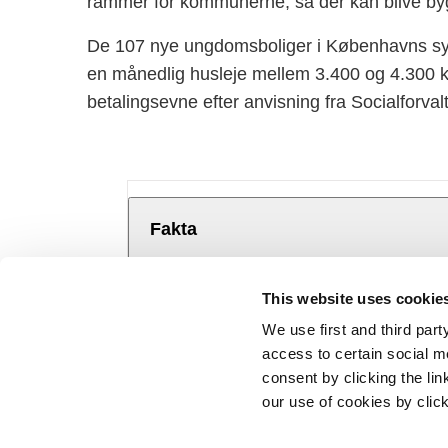
rammer for kommunerne, så der kan blive byg
De 107 nye ungdomsboliger i Københavns sydves
en månedlig husleje mellem 3.400 og 4.300 kr.
betalingsevne efter anvisning fra Socialfor
Fakta
Det er boligselskabet AKB, der stå
This website uses cookie
ligger på A.C. Meyers Vænge i K
We use first and third part
Byggeriet vil bestå af boliger i for
access to certain social m
kvm til 45 kvm
consent by clicking the li
Området er en del af et byudviklin
our use of cookies by clic
på tidligere havne- og industriomr
Statsminister