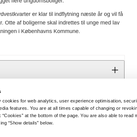
get flere ungdomsboliger.
tkvarter er klar til indflytning næste år og vil få
 Otte af boligerne skal indrettes til unge med lav
valtningen i Københavns Kommune.
r bag den nye afdeling af studieboliger, som
s
øbenhavn SV
y cookies for web analytics, user experience optimisation, securi
skellige størrelser og typer, der spænder fra ca. 35
edia features. You are at all times capable of changing or revoki
nk “Cookies” at the bottom of the page. You are also able to read
gsområde, hvor der etableres boliger og erhverv
king “Show details” below.
åder
iet
Regeringen på X