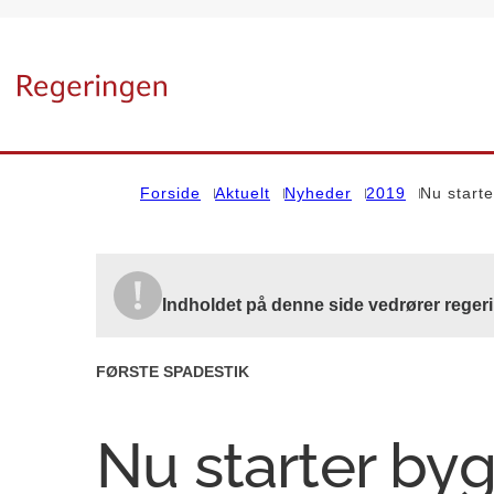
Gå til forsiden
Forside
Aktuelt
Nyheder
2019
Nu start
Indholdet på denne side vedrører regeri
FØRSTE SPADESTIK
Nu starter byg