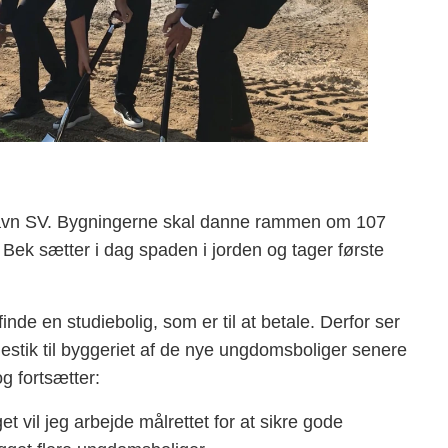
nhavn SV. Bygningerne skal danne rammen om 107
ek sætter i dag spaden i jorden og tager første
de en studiebolig, som er til at betale. Derfor ser
adestik til byggeriet af de nye ungdomsboliger senere
g fortsætter:
t vil jeg arbejde målrettet for at sikre gode