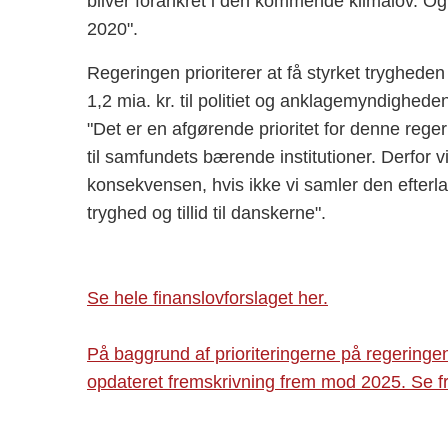
bliver forankret i den kommende klimalov. Og a
2020".
Regeringen prioriterer at få styrket trygheden
1,2 mia. kr. til politiet og anklagemyndigheden
"Det er en afgørende prioritet for denne reger
til samfundets bærende institutioner. Derfor v
konsekvensen, hvis ikke vi samler den efterlad
tryghed og tillid til danskerne".
Se hele finanslovforslaget her.
På baggrund af prioriteringerne på regeringen
opdateret fremskrivning frem mod 2025. Se f