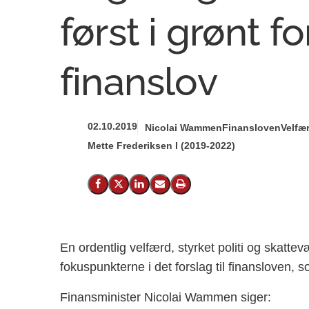
først i grønt fo
finanslov
02.10.2019
Nicolai Wammen
Finansloven
Velfær
Mette Frederiksen I (2019-2022)
Del på Facebook
Del på X (Twitter)
Del på LinkedIn
Send email
Print
En ordentlig velfærd, styrket politi og skatte
fokuspunkterne i det forslag til finansloven,
Finansminister Nicolai Wammen siger: