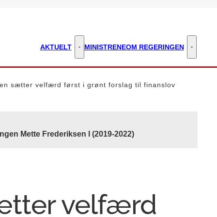
AKTUELT
MINISTRENE
OM REGERINGEN
Aktuelt - Flere links
Om regeri
n sætter velfærd først i grønt forslag til finanslov
ngen Mette Frederiksen I (2019-2022)
tter velfærd