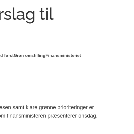
rslag til
d først
Grøn omstilling
Finansministeriet
væsen samt klare grønne prioriteringer er
 som finansministeren præsenterer onsdag.