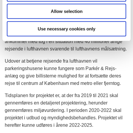
Allow selection
Udvidelsen vil gøre det muligt at håndtere en markant
forøgelse af passagertrafikken over Øresund og øge
betjeningen af lufthavnsstationen, der således har
Use necessary cookies only
kapacitet til at håndtere andelen af rejsende, der
ankommer med tog i en situation med 40 millioner årlige
rejsende i lufthavnen svarende til lufthavnens målsætning.
Udover at betjene rejsende fra lufthavnen vil
parkeringshusene kunne fungere som Parkér & Rejs-
anlæg og give billisterne mulighed for at fortsætte deres
rejse til centrum af København med metro eller fjerntog.
Tidsplanen for projektet er, at der fra 2019 til 2021 skal
gennemføres en detaljeret projektering, herunder
gennemføres miljøvurdering. I perioden 2020-2022 skal
projektet i udbud og myndighedsbehandles. Projektet vil
herefter kunne udføres i årene 2022-2025.