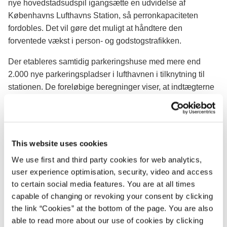
nye hovedstadsudspil igangsætte en udvidelse af
Københavns Lufthavns Station, så perronkapaciteten
fordobles. Det vil gøre det muligt at håndtere den
forventede vækst i person- og godstogstrafikken.
Der etableres samtidig parkeringshuse med mere end
2.000 nye parkeringspladser i lufthavnen i tilknytning til
stationen. De foreløbige beregninger viser, at indtægterne
fra udlicitering af driften af parkeringshusene vil kunne
finansiere hele stationsprojektet.
"Københavns Lufthavn er i stor vækst, og lufthavnen har
This website uses cookies
en ambition om at være den førende internationale
lufthavn i Norden med over 40 millioner passagerer årligt.
We use first and third party cookies for web analytics,
Det er afgørende for væksten, at den omkringliggende
user experience optimisation, security, video and access
to certain social media features. You are at all times
infrastruktur understøtter lufthavnen", siger transport-,
capable of changing or revoking your consent by clicking
bygnings- og boligminister Ole Birk Olesen og fortsætter:
the link “Cookies” at the bottom of the page. You are also
"Jeg er derfor glad for, at vi uden at skulle åbne
able to read more about our use of cookies by clicking