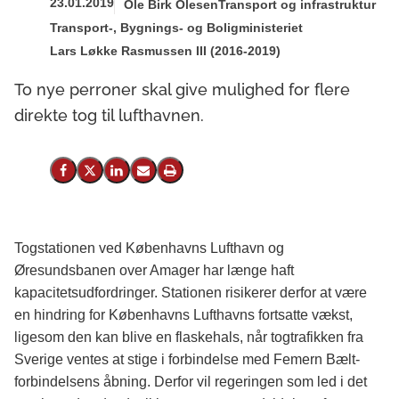
23.01.2019
Ole Birk Olesen
Transport og infrastruktur
Transport-, Bygnings- og Boligministeriet
Lars Løkke Rasmussen III (2016-2019)
To nye perroner skal give mulighed for flere
direkte tog til lufthavnen.
Del på Facebook
Del på X (Twitter)
Del på LinkedIn
Send email
Print
Togstationen ved Københavns Lufthavn og
Øresundsbanen over Amager har længe haft
kapacitetsudfordringer. Stationen risikerer derfor at være
en hindring for Københavns Lufthavns fortsatte vækst,
ligesom den kan blive en flaskehals, når togtrafikken fra
Sverige ventes at stige i forbindelse med Femern Bælt-
forbindelsens åbning. Derfor vil regeringen som led i det