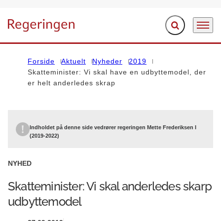
Fold søgefelt ud
Menu
Gå til forsiden
Forside
Aktuelt
Nyheder
2019
Skatteminister: Vi skal have en udbyttemodel, der
er helt anderledes skrap
Indholdet på denne side vedrører regeringen Mette Frederiksen I
(2019-2022)
NYHED
Skatteminister: Vi skal anderledes skarp
udbyttemodel