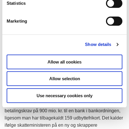
t
Statistics
S
e
Marketing
l
e
c
Show details
t
i
”Dét at Skattestyrelsen har fået adgang til millioner af
o
Allow all cookies
beslaglagte informationer fra Dubai er et kæmpe
n
gennembrud. Det giver fornyet tro på, at vi kan få endnu
flere milliarder tilbage i statskassen. Også selvom det er en
Allow selection
hård kamp, koster store ressourcer og tager tid. Vi er klar til
at tage kampen”, siger Morten Bødskov.
Use necessary cookies only
I forbindelse med arbejdet har Skattestyrelsen sendt et
betalingskrav på 900 mio. kr. til en bank i bankordningen,
ligesom man har tilbagekaldt 159 udbyttefrikort. Det kalder
ifølge skatteministeren på en ny og skrappere