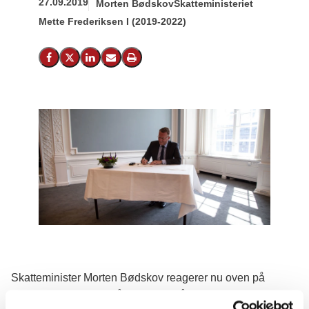
27.09.2019
Morten Bødskov
Skatteministeriet
Mette Frederiksen I (2019-2022)
Del på Facebook
Del på X (Twitter)
Del på LinkedIn
Send email
Print
Skatteminister Morten Bødskov reagerer nu oven på
dagens oplysninger på udbytteområdet, hvor