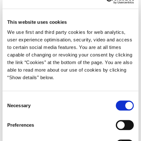
Skattestyrelsen har gjort status. Skattestyrelsens
undersøgelser viser, at der med al sandsynlighed ikke er
samme systematiske svig i bankordningen som i
This website uses cookies
blanketordningen (svindelsagen).
We use first and third party cookies for web analytics,
”Udbyttesagen er på alle måder en alvorlig og forargelig
user experience optimisation, security, video and access
sag, og det er fuldstændig afgørende, at vi får genoprettet
to certain social media features. You are at all times
området. Vi skal aldrig acceptere af svindlere på fine
capable of changing or revoking your consent by clicking
adresser og med dyre habitter er lykkedes med at slippe
the link “Cookies” at the bottom of the page. You are also
afsted med at franarre fællesskabet milliarder af kroner. Vi
able to read more about our use of cookies by clicking
skal gøre alt, hvad der er muligt for at stille de ansvarlige til
“Show details” below.
ansvar, og alt, hvad vi kan, for at få hver en femkrone
tilbage i den danske statskasse”, siger skatteministeren og
C
uddyber:
Necessary
o
n
s
Preferences
e
n