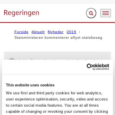
Fold søgefelt ud
Menu
Gå til forsiden
Forside
Aktuelt
Nyheder
2019
Statsministeren kommenterer aflyst statsbesøg
Indholdet på denne side vedrører regeringen Mette Frederiksen I
(2019-2022)
PRESSEMØDE
This website uses cookies
Statsministeren kommenterer aflyst
We use first and third party cookies for web analytics,
statsbesøg
user experience optimisation, security, video and access
to certain social media features. You are at all times
21.08.2019
Udenrigspolitik
Statsministeriet
capable of changing or revoking your consent by clicking