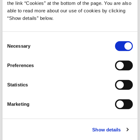
Mette Frederiksen I (2019-2022)
the link “Cookies” at the bottom of the page. You are also
able to read more about our use of cookies by clicking
“Show details” below.
Del på Facebook
Del på X (Twitter)
Del på LinkedIn
Send email
Print
C
Necessary
o
n
s
Preferences
e
n
t
Statistics
S
e
Marketing
l
e
Statsminister Mette Frederiksen kommentere det aflyste
c
statsbesøg den 2.-3. september fra USA's præsident.
Show details
t
i