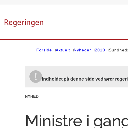
Gå til forsiden
Forside
Aktuelt
Nyheder
2019
Sundheds
Indholdet på denne side vedrører reger
NYHED
Ministre i gan