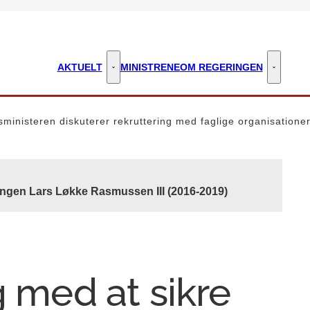
AKTUELT
MINISTRENE
OM REGERINGEN
Aktuelt - Flere links
Om regeri
ministeren diskuterer rekruttering med faglige organisatione
ingen Lars Løkke Rasmussen III (2016-2019)
g med at sikre