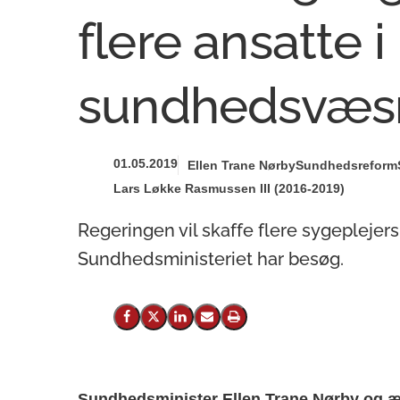
flere ansatte i
sundhedsvæs
01.05.2019
Ellen Trane Nørby
Sundhedsreform
Lars Løkke Rasmussen III (2016-2019)
Regeringen vil skaffe flere sygeplejers
Sundhedsministeriet har besøg.
Del på Facebook
Del på X (Twitter)
Del på LinkedIn
Send email
Print
Sundhedsminister Ellen Trane Nørby og æl