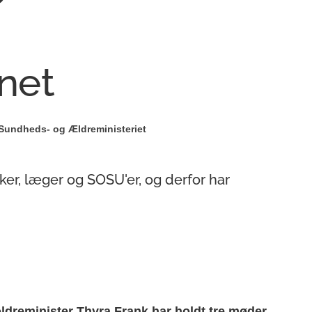
net
Sundheds- og Ældreministeriet
ker, læger og SOSU'er, og derfor har
dreminister Thyra Frank har holdt tre møder