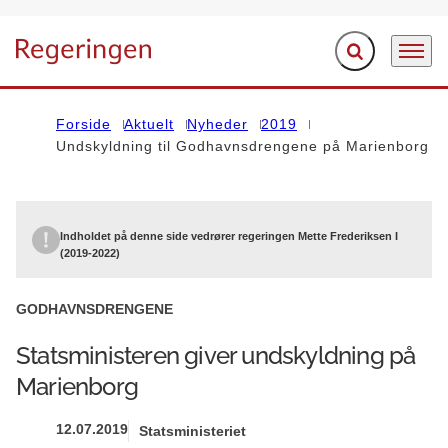
Fold søgefelt ud
Menu
Gå til forsiden
Forside
Aktuelt
Nyheder
2019
Undskyldning til Godhavnsdrengene på Marienborg
Indholdet på denne side vedrører regeringen Mette Frederiksen I
(2019-2022)
GODHAVNSDRENGENE
Statsministeren giver undskyldning på
Marienborg
12.07.2019
Statsministeriet