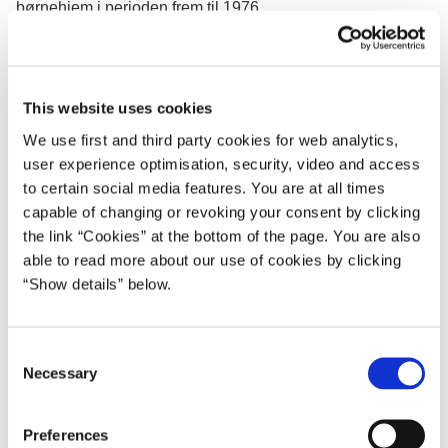
børnehjem i perioden frem til 1976.
Den officielle undskyldning retter sig mod
Godhavnsdrengene og andre børnehjemsbørn anbragt
frem til 1976, der var udsat for overgreb og svigt.
This website uses cookies
Statsminister Mette Frederiksen vil invitere
We use first and third party cookies for web analytics,
user experience optimisation, security, video and access
Godhavnsdrengene og andre børnehjemsbørn til
to certain social media features. You are at all times
arrangementet på Marienborg d. 13. august.
capable of changing or revoking your consent by clicking
Sådan kan du komme med
the link “Cookies” at the bottom of the page. You are also
Hvis du har været anbragt på Godhavn eller andre
able to read more about our use of cookies by clicking
børnehjem før 1976, eller er en nær pårørende til en
“Show details” below.
tidligere anbragt person, og ønsker at deltage i
arrangementet på Marienborg d. 13. august, kan du inden
C
d. 2. august 2019
tilkendegive din interesse ved at skrive til
Necessary
o
følgende e-mail-adresse:
godhavnundskyldning@stm.dk
.
n
Du bedes give følgende oplysninger:
s
Preferences
- Navn