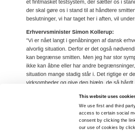
et fintmasket testsystem, der sætter os i stand 
der skal gøre os i stand til at håndtere smit
beslutninger, vi har taget her i aften, vil unde
Erhvervsminister Simon Kollerup:
”Vi er nået langt i genåbningen af dansk erhve
alvorlig situation. Derfor er det også nødvend
kan begrænse smitten. Men jeg har stor sympa
ikke kan åbne eller har andre begrænsninger, 
situation mange stadig står i. Det rigtige er
virksomheder og give den hjælp, de så hårdt ha
partier bakker op om.”
This website uses cookie
We use first and third part
access to certain social m
consent by clicking the li
our use of cookies by clic