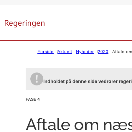
Gå til forsiden
Forside
Aktuelt
Nyheder
2020
Aftale om
Indholdet på denne side vedrører regeri
FASE 4
Aftale om næs