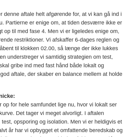
 er denne aftale helt afgørende for, at vi kan gå ind i
au. Partierne er enige om, at tiden desværre ikke er
t op til med fase 4. Men vi er ligeledes enige om,
ende restriktioner. Vi afskaffer 6-dages reglen og
 åbent til klokken 02.00, så længe der ikke lukkes
en understreger vi samtidig strategien om test,
skal gribe ind med fast hånd både lokalt og
n god aftale, der skaber en balance mellem at holde
nicke:
r op for hele samfundet lige nu, hvor vi lokalt ser
ve. Det tager vi meget alvorligt. I aftalen
test, opsporing og isolation. Men vi er heldigvis et
 halvt år har vi opbygget et omfattende beredskab og