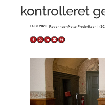
kontrolleret 
14.08.2020
Regeringen
Mette Frederiksen I (20
Del på Facebook
Del på X (Twitter)
Del på LinkedIn
Send email
Print