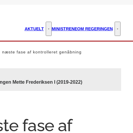
AKTUELT
MINISTRENE
OM REGERINGEN
Aktuelt - Flere links
Om regeri
 næste fase af kontrolleret genåbning
ngen Mette Frederiksen I (2019-2022)
te fase af