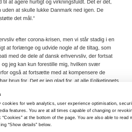
til at agere hurtigt og virkningsfuldt. Det er dét,
ten uden at skulle lukke Danmark ned igen. De
rstøtte det mål.”
rvsliv efter corona-krisen, men vi står stadig i en
igt at forlænge og udvide nogle af de tiltag, som
ti med de dele af dansk erhvervsliv, der fortsat
og jeg kan kun forestille mig, hvilken svær
 derfor også at fortsætte med at kompensere de
r brug for. Det er jeg glad for, at alle Folketingets
s
y cookies for web analytics, user experience optimisation, securi
edia features. You are at all times capable of changing or revoki
nk “Cookies” at the bottom of the page. You are also able to read
king “Show details” below.