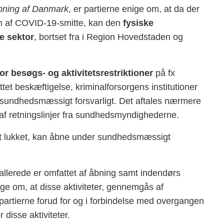
åbning af Danmark
, er partierne enige om, at da der
sen af COVID-19-smitte, kan den
fysiske
e sektor
, bortset fra i Region Hovedstaden og
for besøgs- og aktivitetsrestriktioner
på fx
ttet beskæftigelse, kriminalforsorgens institutioner
 er sundhedsmæssigt forsvarligt. Det aftales nærmere
af retningslinjer fra sundhedsmyndighederne.
æret lukket, kan åbne under sundhedsmæssigt
 allerede er omfattet af åbning samt indendørs
enige om, at disse aktiviteter, gennemgås af
rtierne forud for og i forbindelse med overgangen
 disse aktiviteter.