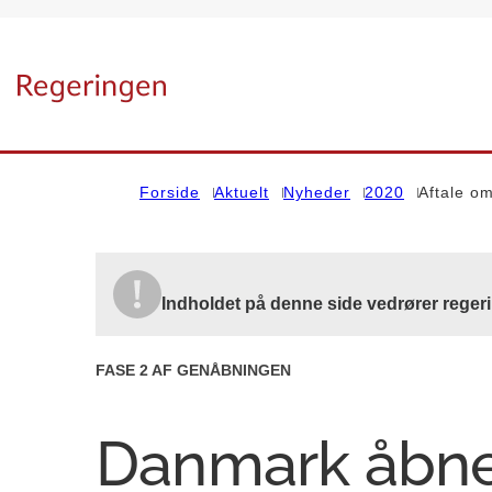
Gå til forsiden
Forside
Aktuelt
Nyheder
2020
Aftale om
Indholdet på denne side vedrører regeri
FASE 2 AF GENÅBNINGEN
Danmark åbner