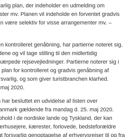
rlig plan, der indeholder en udmelding om
ester mv. Planen vil indeholde en forventet gradvis
n være selektiv for visse arrangementer mv. –
 kontrolleret genåbning, har partierne noteret sig,
ne og vil tage stilling til den midlertidig
rpede rejsevejledninger. Partierne noterer sig i
plan for kontrolleret og gradvis genåbning af
arlig, og som giver turistbranchen klarhed.
 maj 2020.
 har besluttet en udvidelse af listen over
 Danmark gældende fra mandag d. 25. maj 2020.
phold i de nordiske lande og Tyskland, der kan
erhusejere, kærester, forlovede, bedsteforældre
orsvarlig genoptagelse af erhvervsrejser til og fra