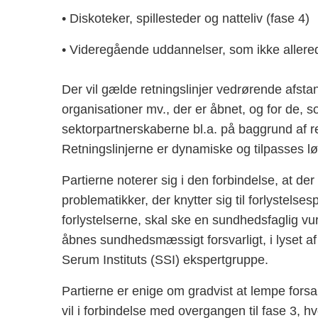
• Diskoteker, spillesteder og natteliv (fase 4)
• Videregående uddannelser, som ikke allered
Der vil gælde retningslinjer vedrørende afsta
organisationer mv., der er åbnet, og for de,
sektorpartnerskaberne bl.a. på baggrund af 
Retningslinjerne er dynamiske og tilpasses l
Partierne noterer sig i den forbindelse, at d
problematikker, der knytter sig til forlystelse
forlystelserne, skal ske en sundhedsfaglig vu
åbnes sundhedsmæssigt forsvarligt, i lyset af
Serum Instituts (SSI) ekspertgruppe.
Partierne er enige om gradvist at lempe fo
vil i forbindelse med overgangen til fase 3, hv