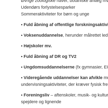
Øvrige zoologiske haver, botaniske anlæg mv
Udendørs forlystelsesparker
Sommeraktiviteter for børn og unge
•
Fuld åbning af offentlige forskningsaktivi
•
Voksenuddannelse
, herunder målrettet le
•
Højskoler mv.
• Fuld åbning af DR og TV2
•
Ungdomsuddannelserne
(fx gymnasier, E
•
Videregående uddannelser kan afvikle
mu
undervisningsaktiviteter, der kræver fysisk 
•
Foreningsliv
– aftenskoler, musik- og kulturs
spejdere og lignende