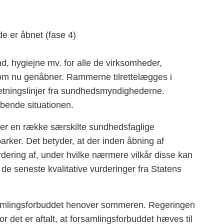
e er åbnet (fase 4)
nd, hygiejne mv. for alle de virksomheder,
 som nu genåbner. Rammerne tilrettelægges i
retningslinjer fra sundhedsmyndighederne.
øbende situationen.
er er en række særskilte sundhedsfaglige
sparker. Det betyder, at der inden åbning af
rdering af, under hvilke nærmere vilkår disse kan
 de seneste kvalitative vurderinger fra Statens
rsamlingsforbuddet henover sommeren. Regeringen
or det er aftalt, at forsamlingsforbuddet hæves til