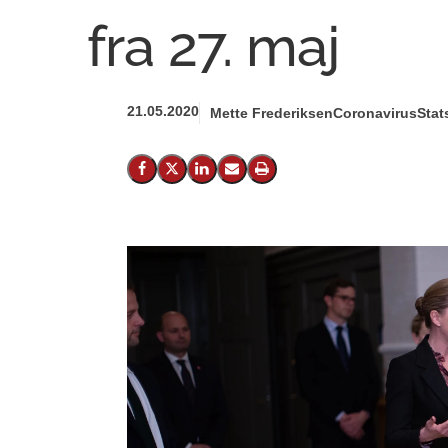
fra 27. maj
21.05.2020
Mette Frederiksen
Coronavirus
Stat
Del på Facebook
Del på X (Twitter)
Del på LinkedIn
Send email
Print