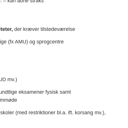
. – kan åbne straks
teter,
der kræver tilstedeværelse
dige (fx AMU) og sprogcentre
UD mv.)
ndtlige eksamener fysisk samt
fremmøde
koler (med restriktioner bl.a. ift. korsang mv.),