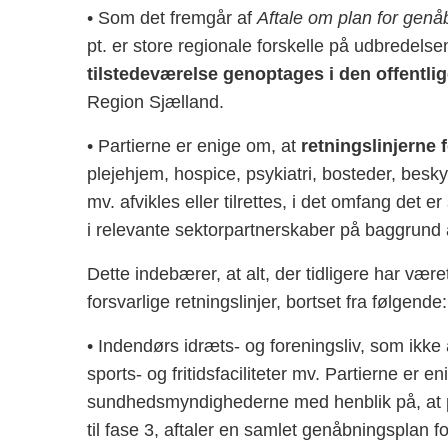
• Som det fremgår af
Aftale om plan for gen
pt. er store regionale forskelle på udbredel
tilstedeværelse genoptages i den offentlig
Region Sjælland.
• Partierne er enige om, at
retningslinjerne 
plejehjem, hospice, psykiatri, bosteder, besky
mv. afvikles eller tilrettes, i det omfang det
i relevante sektorpartnerskaber på baggrund 
Dette indebærer, at alt, der tidligere har v
forsvarlige retningslinjer, bortset fra følgende:
• Indendørs idræts- og foreningsliv, som ikke
sports- og fritidsfaciliteter mv. Partierne er 
sundhedsmyndighederne med henblik på, at pa
til fase 3, aftaler en samlet genåbningsplan for