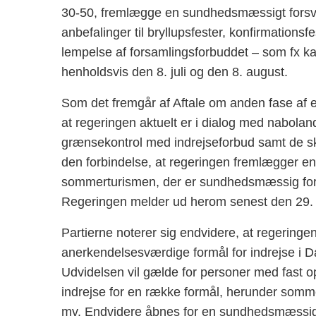
30-50, fremlægge en sundhedsmæssigt forsva
anbefalinger til bryllupsfester, konfirmationsf
lempelse af forsamlingsforbuddet – som fx ka
henholdsvis den 8. juli og den 8. august.
Som det fremgår af Aftale om anden fase af en
at regeringen aktuelt er i dialog med nabolande
grænsekontrol med indrejseforbud samt de skæ
den forbindelse, at regeringen fremlægger en 
sommerturismen, der er sundhedsmæssig forsv
Regeringen melder ud herom senest den 29.
Partierne noterer sig endvidere, at regeringen
anerkendelsesværdige formål for indrejse i
Udvidelsen vil gælde for personer med fast o
indrejse for en række formål, herunder somm
mv. Endvidere åbnes for en sundhedsmæssigt f