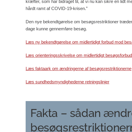
kræfter, som har bidraget til, at vi nu kan sikre en lid
hårdt ramt af COVID-19-krisen.”
Den nye bekendtgørelse om besøgsrestriktioner træder i
dage kunne gennemføre besøg.
Læs ny bekendtgørelse om midlertidigt forbud mod be
Læs orienteringsskrivelse om midlertidigt besøgsforbud
Læs faktaark om ændringerne af besøgsrestriktionerne
Læs sundhedsmyndighederne retningslinjer
Fakta – sådan ændr
besøgsrestriktioner