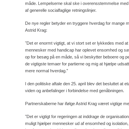
måde. Lempelserne skal ske i overensstemmelse med ret
af generelle socialfaglige retningslinjer.
De nye regler betyder en tryggere hverdag for mange men
Astrid Krag:
"Det er enormt vigtigt, at vi stort set er lykkedes med 
mennesker med handicap har oplevet ensomhed og savnet
op for besøg på en måde, så vi beskytter beboere og pe
de vigtigste temaer for partierne og mig at hjælpe udsat
mere normal hverdag.”
I den politiske aftale den 25. april blev det besluttet 
viden og anbefalinger i forbindelse med genåbningen.
Partnerskaberne har ifølge Astrid Krag været vigtige me
"Det er vigtigt for regeringen at inddrage de organisatio
muligt hjælper mennesker ud af ensomhed og isolation, s