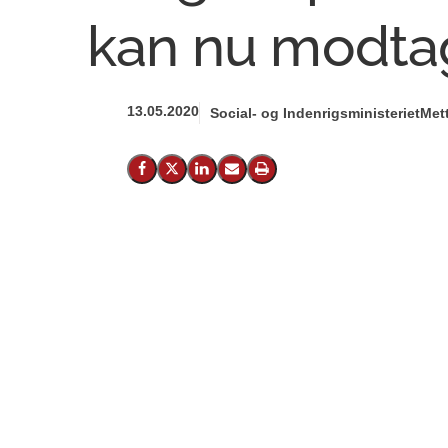
kan nu modta
13.05.2020
Social- og Indenrigsministeriet
Mett
Del på Facebook
Del på X (Twitter)
Del på LinkedIn
Send email
Print