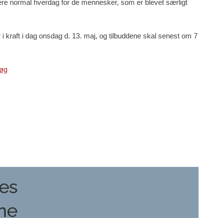
t mere normal hverdag for de mennesker, som er blevet særligt
 kraft i dag onsdag d. 13. maj, og tilbuddene skal senest om 7
søg
es
ne