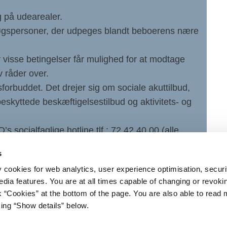
g på udearealer.
søgspersoner, der udpeges blandt beboerens nære
 visse betingelser får mulighed for at modtage
 råder over.
forbuddet. Det drejer sig om sociale akuttilbud,
eskyttede beskæftigelsestilbud og aktivitets- og
 socialfaglige hotline tlf.: 72 42 40 00 (alle
s
y cookies for web analytics, user experience optimisation, securi
edia features. You are at all times capable of changing or revoki
nk “Cookies” at the bottom of the page. You are also able to read
king “Show details” below.
iet
Regeringen på X