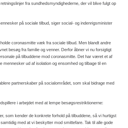
ningslinjer fra sundhedsmyndighederne, der vil blive fulgt op
nesker på sociale tilbud, siger social- og indenrigsminister
at holde coronasmitte væk fra sociale tilbud. Men blandt andre
 besøg fra familie og venner. Derfor åbner vi nu forsigtigt
rsonale på tilbuddene mod coronasmitte. Det har været et af
te mennesker ud af isolation og ensomhed og tilbage til en
at etablere partnerskaber på socialområdet, som skal bidrage med
dspillere i arbejdet med at lempe besøgsrestriktionerne:
ner, som kender de konkrete forhold på tilbuddene, så vi hurtigst
amtidig med at vi beskytter mod smittefare. Tak til alle gode