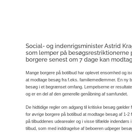
Social- og indenrigsminister Astrid K
som lemper på besøgsrestriktionerne på 
borgere senest om 7 dage kan modtag
Mange borgere på botilbud har oplevet ensomhed og iso
at modtage besøg fra f.eks. familiemedlemmer. En ny be
besøg i et begrænset omfang. Lempelserne er resultatet a
og er en del af den generelle genåbning af samfundet.
De hidtidige regler om adgang til kritiske besøg gælder f
for øvrige borgere på botilbud at modtage besøg af 1-
på tilbuddenes udearealer og i visse tilfælde indendørs 
tilbud, som med inddragelse af beboeren udpeger besøg