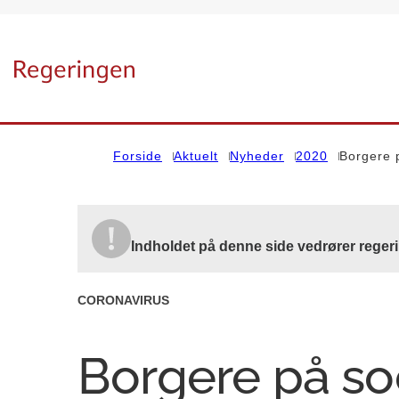
Gå til forsiden
Forside
Aktuelt
Nyheder
2020
Borgere 
Indholdet på denne side vedrører regeri
CORONAVIRUS
Borgere på so