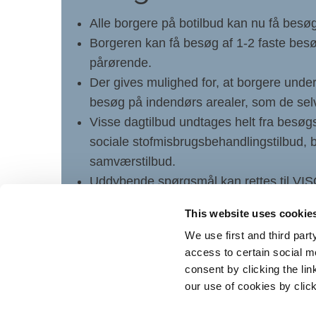
Alle borgere på botilbud kan nu få besø
Borgeren kan få besøg af 1-2 faste be
pårørende.
Der gives mulighed for, at borgere under
besøg på indendørs arealer, som de selv
Visse dagtilbud undtages helt fra besøgs
sociale stofmisbrugsbehandlingstilbud, b
samværstilbud.
Uddybende spørgsmål kan rettes til VISO’s
hverdage 9-18)
This website uses cookie
We use first and third part
access to certain social m
consent by clicking the li
our use of cookies by clic
Statsminister