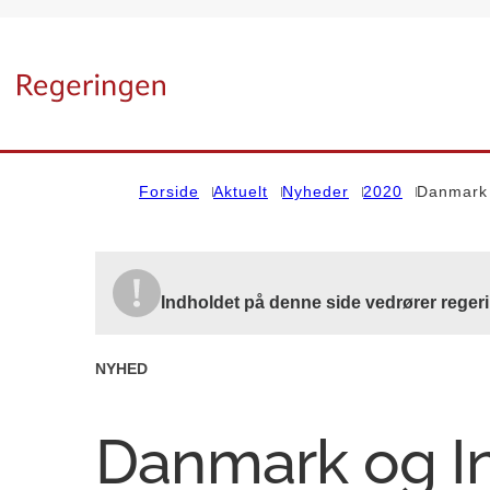
Gå til forsiden
Forside
Aktuelt
Nyheder
2020
Danmark 
Indholdet på denne side vedrører regeri
NYHED
Danmark og In