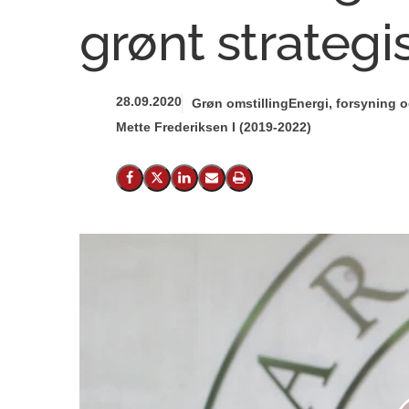
grønt strategi
28.09.2020
Grøn omstilling
Energi, forsyning o
Mette Frederiksen I (2019-2022)
Del på Facebook
Del på X (Twitter)
Del på LinkedIn
Send email
Print