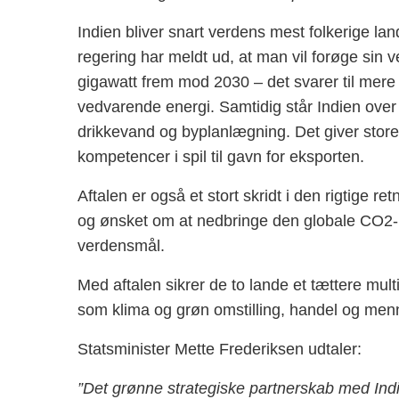
Indien bliver snart verdens mest folkerige la
regering har meldt ud, at man vil forøge si
gigawatt frem mod 2030 – det svarer til me
vedvarende energi. Samtidig står Indien over 
drikkevand og byplanlægning. Det giver store
kompetencer i spil til gavn for eksporten.
Aftalen er også et stort skridt i den rigtige r
og ønsket om at nedbringe den globale CO2-
verdensmål.
Med aftalen sikrer de to lande et tættere mult
som klima og grøn omstilling, handel og men
Statsminister Mette Frederiksen udtaler:
”Det grønne strategiske partnerskab med Indien