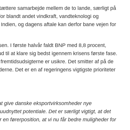
 tættere samarbejde mellem de to lande, særligt på
r blandt andet vindkraft, vandteknologi og
t i Indien, og dagens aftale kan derfor bane vejen for
n. I første halvår faldt BNP med 8,8 procent,
 til at klare sig bedst igennem krisens første fase.
remtidsudsigterne er usikre. Det smitter af på de
ne. Det er en af regeringens vigtigste prioriteter
il at give danske eksportvirksomheder nye
udnyttet potentiale. Det er særligt vigtigt, at det
en førerposition, at vi nu får bedre muligheder for