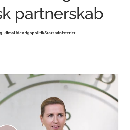
sk partnerskab
g klima
Udenrigspolitik
Statsministeriet