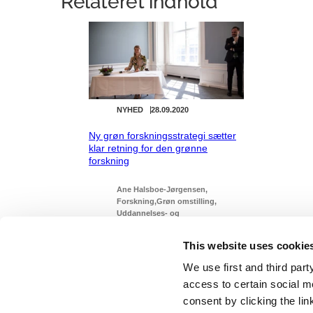
Relateret indhold
NYHED
28.09.2020
Ny grøn forskningsstrategi sætter
klar retning for den grønne
forskning
Ane Halsboe-Jørgensen
Forskning
Grøn omstilling
Uddannelses- og
Forskningsministeriet
Mette Frederiksen I (2019-2022)
This website uses cookie
We use first and third part
access to certain social m
consent by clicking the li