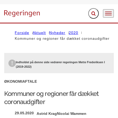
Fold søgefelt ud
Menu
Gå til forsiden
Forside
Aktuelt
Nyheder
2020
Kommuner og regioner får dækket coronaudgifter
Indholdet på denne side vedrører regeringen Mette Frederiksen I
(2019-2022)
ØKONOMIAFTALE
Kommuner og regioner får dækket
coronaudgifter
29.05.2020
Astrid Krag
Nicolai Wammen