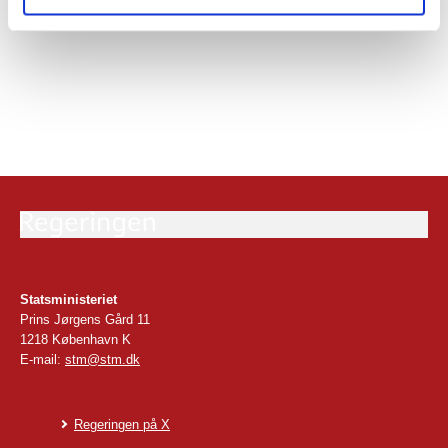
Læs mere om økonomiaftalen med Danske Regioner
her
.
Statsministeriet
Prins Jørgens Gård 11
1218 København K
E-mail:
stm@stm.dk
Regeringen på X