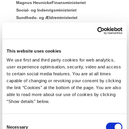
Magnus Heunicke
Finansministeriet
Social- og Indenrigsministeriet
Sundheds- og Ældreministeriet
Mette Frederiksen I (2019-2022)
Del på Facebook
Del på X (Twitter)
Del på LinkedIn
Send email
Print
This website uses cookies
We use first and third party cookies for web analytics,
user experience optimisation, security, video and access
to certain social media features. You are at all times
capable of changing or revoking your consent by clicking
the link “Cookies” at the bottom of the page. You are also
able to read more about our use of cookies by clicking
“Show details” below.
C
Necessary
o